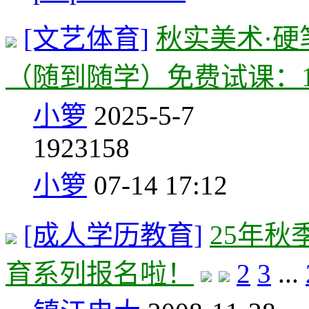
[文艺体育]
秋实美术·
（随到随学）免费试课：139
小箩
2025-5-7
19
23158
小箩
07-14 17:12
[成人学历教育]
25年
育系列报名啦！
2
3
...