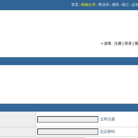
首页
-
购物分享
-
商业街
-
便民
-
镇江
-
运
»
游客:
注册
|
登录
|
立即注册
忘记密码