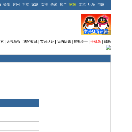
动
-
摄影
-
休闲
-
车友
-
家庭
-
女性
-
杂谈
-
房产
-
家装
-
文艺
-
职场
-
电脑
搜索
|
天气预报
|
我的收藏
|
市民认证
|
我的话题
|
转贴高手
|
手机版
|
帮助