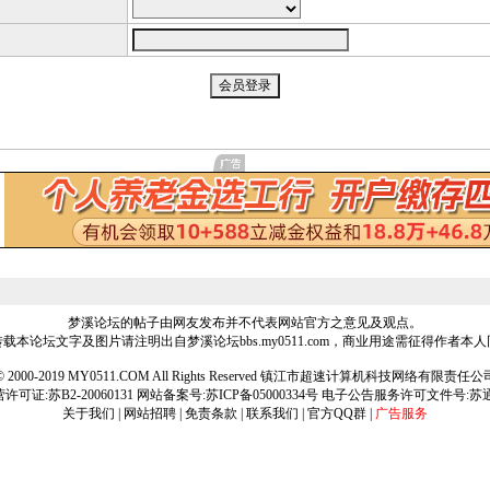
梦溪论坛的帖子由网友发布并不代表网站官方之意见及观点。
载本论坛文字及图片请注明出自梦溪论坛bbs.my0511.com，商业用途需征得作者本
ht © 2000-2019 MY0511.COM All Rights Reserved 镇江市超速计算机科技网络有限责
可证:苏B2-20060131 网站备案号:
苏ICP备05000334号
电子公告服务许可文件号:苏通[2
关于我们
|
网站招聘
|
免责条款
|
联系我们
|
官方QQ群
|
广告服务