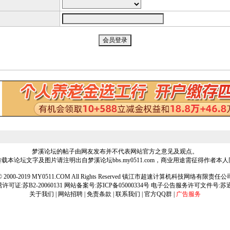
梦溪论坛的帖子由网友发布并不代表网站官方之意见及观点。
载本论坛文字及图片请注明出自梦溪论坛bbs.my0511.com，商业用途需征得作者本
ht © 2000-2019 MY0511.COM All Rights Reserved 镇江市超速计算机科技网络有限责
可证:苏B2-20060131 网站备案号:
苏ICP备05000334号
电子公告服务许可文件号:苏通[2
关于我们
|
网站招聘
|
免责条款
|
联系我们
|
官方QQ群
|
广告服务