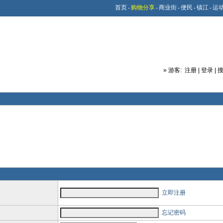
首页
-
购物分享
-
商业街
-
便民
-
镇江
-
运
»
游客:
注册
|
登录
|
立即注册
忘记密码