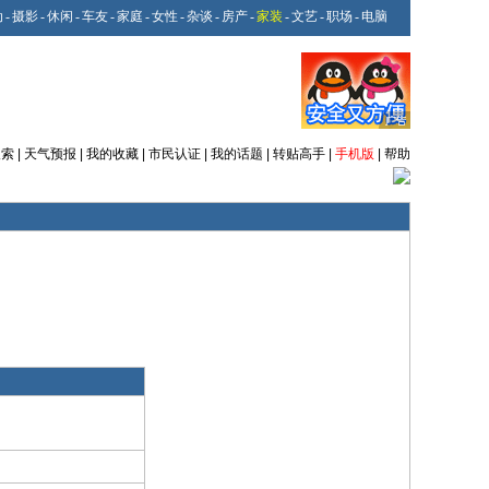
动
-
摄影
-
休闲
-
车友
-
家庭
-
女性
-
杂谈
-
房产
-
家装
-
文艺
-
职场
-
电脑
搜索
|
天气预报
|
我的收藏
|
市民认证
|
我的话题
|
转贴高手
|
手机版
|
帮助