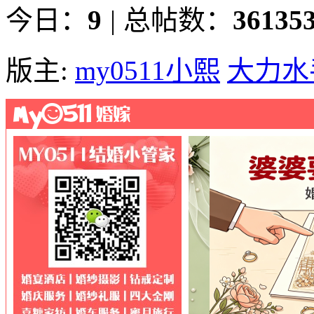
今日：
9
|
总帖数：
36135
版主:
my0511小熙
大力水