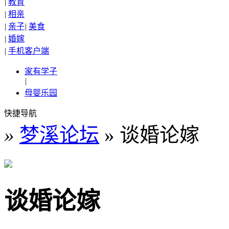
|
教育
|
相亲
|
亲子
|
美食
|
婚嫁
|
手机客户端
家有学子
|
母婴乐园
快捷导航
»
梦溪论坛
» 谈婚论嫁
谈婚论嫁