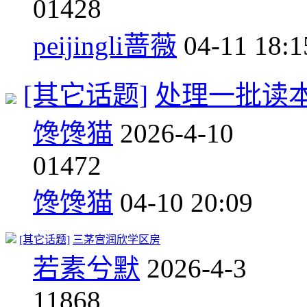
0
1428
peijingli蔷薇
04-11 18:1
[其它话题]
处理一批读
馋馋猫
2026-4-10
0
1472
馋馋猫
04-10 20:09
[其它话题]
三茅宫润欣学区房
若素兮默
2026-4-3
1
1868