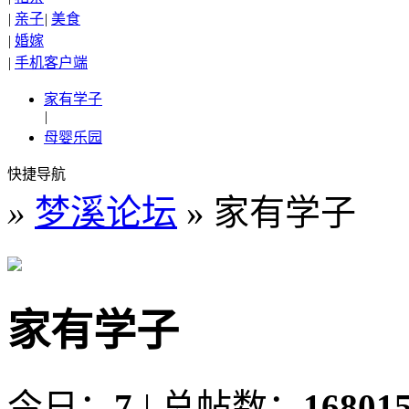
|
亲子
|
美食
|
婚嫁
|
手机客户端
家有学子
|
母婴乐园
快捷导航
»
梦溪论坛
» 家有学子
家有学子
今日：
7
|
总帖数：
16801