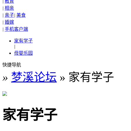
|
教育
|
相亲
|
亲子
|
美食
|
婚嫁
|
手机客户端
家有学子
|
母婴乐园
快捷导航
»
梦溪论坛
» 家有学子
家有学子