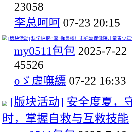
2
3058
李总呵呵
07-23 20:15
[版块活动]
科学护眼·“暑”你最棒！市妇幼保健院儿童青少
my0511包包
2025-7-22
4
5526
oゞ虛嘸縹
07-22 16:33
[版块活动]
安全度夏，
时，掌握自救与互救技能