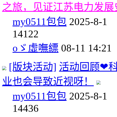
之旅，见证江苏电力发展
my0511包包
2025-8-1
1
4122
oゞ虛嘸縹
08-11 14:21
[版块活动]
活动回顾❤科
业也会导致近视呀！
my0511包包
2025-8-1
1
4436