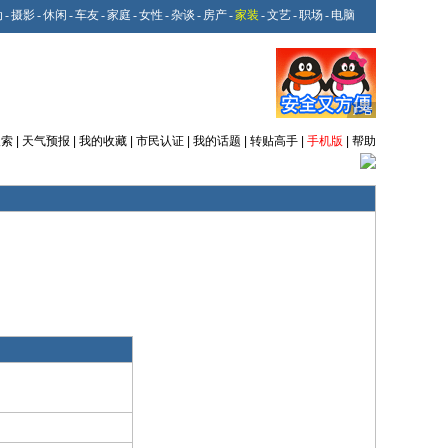
动
-
摄影
-
休闲
-
车友
-
家庭
-
女性
-
杂谈
-
房产
-
家装
-
文艺
-
职场
-
电脑
搜索
|
天气预报
|
我的收藏
|
市民认证
|
我的话题
|
转贴高手
|
手机版
|
帮助