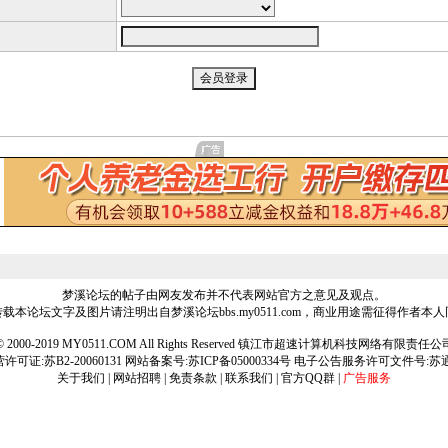
梦溪论坛的帖子由网友发布并不代表网站官方之意见及观点。
载本论坛文字及图片请注明出自梦溪论坛bbs.my0511.com，商业用途需征得作者本
ht © 2000-2019 MY0511.COM All Rights Reserved 镇江市超速计算机科技网络有限责
可证:苏B2-20060131 网站备案号:
苏ICP备05000334号
电子公告服务许可文件号:苏通[2
关于我们
|
网站招聘
|
免责条款
|
联系我们
|
官方QQ群
|
广告服务