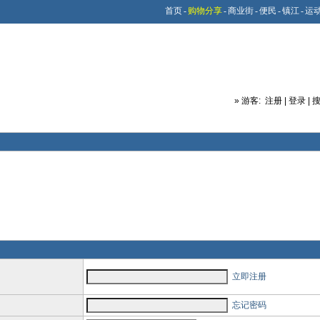
首页
-
购物分享
-
商业街
-
便民
-
镇江
-
运
»
游客:
注册
|
登录
|
立即注册
忘记密码