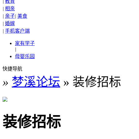
|
教育
|
相亲
|
亲子
|
美食
|
婚嫁
|
手机客户端
家有学子
|
母婴乐园
快捷导航
»
梦溪论坛
» 装修招标
装修招标