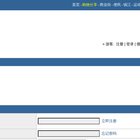
首页
-
购物分享
-
商业街
-
便民
-
镇江
-
运
»
游客:
注册
|
登录
|
立即注册
忘记密码