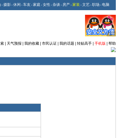
动
-
摄影
-
休闲
-
车友
-
家庭
-
女性
-
杂谈
-
房产
-
家装
-
文艺
-
职场
-
电脑
搜索
|
天气预报
|
我的收藏
|
市民认证
|
我的话题
|
转贴高手
|
手机版
|
帮助