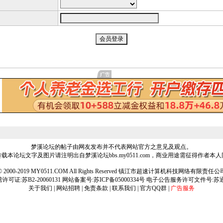
梦溪论坛的帖子由网友发布并不代表网站官方之意见及观点。
载本论坛文字及图片请注明出自梦溪论坛bbs.my0511.com，商业用途需征得作者本
ht © 2000-2019 MY0511.COM All Rights Reserved 镇江市超速计算机科技网络有限责
可证:苏B2-20060131 网站备案号:
苏ICP备05000334号
电子公告服务许可文件号:苏通[2
关于我们
|
网站招聘
|
免责条款
|
联系我们
|
官方QQ群
|
广告服务