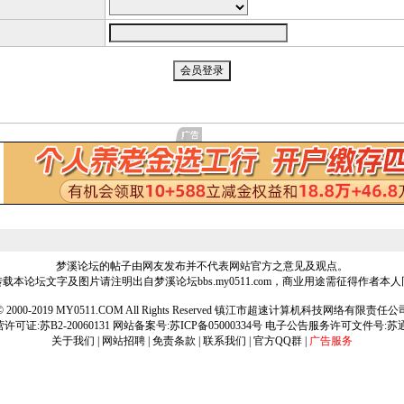
梦溪论坛的帖子由网友发布并不代表网站官方之意见及观点。
载本论坛文字及图片请注明出自梦溪论坛bbs.my0511.com，商业用途需征得作者本
ht © 2000-2019 MY0511.COM All Rights Reserved 镇江市超速计算机科技网络有限责
可证:苏B2-20060131 网站备案号:
苏ICP备05000334号
电子公告服务许可文件号:苏通[2
关于我们
|
网站招聘
|
免责条款
|
联系我们
|
官方QQ群
|
广告服务