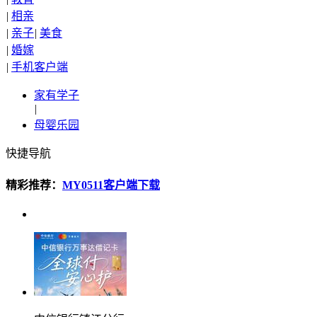
|
相亲
|
亲子
|
美食
|
婚嫁
|
手机客户端
家有学子
|
母婴乐园
快捷导航
精彩推荐：
MY0511客户端下载