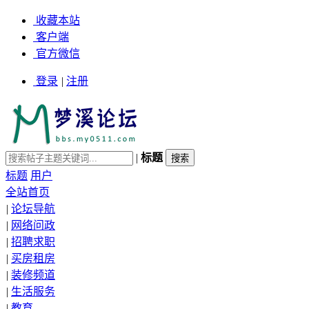
收藏本站
客户端
官方微信
登录
|
注册
|
标题
标题
用户
全站首页
|
论坛导航
|
网络问政
|
招聘求职
|
买房租房
|
装修频道
|
生活服务
|
教育