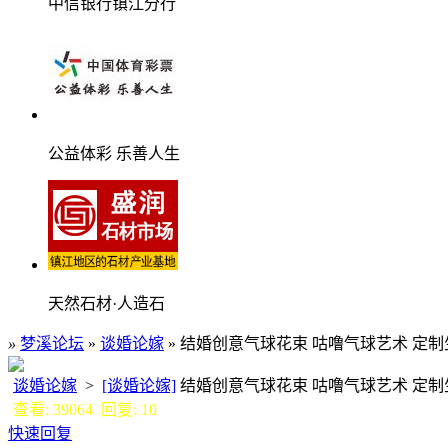
中信银行镇江分行
公益体彩 乐善人生
天然石材·人造石
»
梦溪论坛
»
谈婚论嫁
» 结婚创意气球花束 咕噜气球艺术 定制生活
谈婚论嫁
>
[谈婚论嫁]
结婚创意气球花束 咕噜气球艺术 定制生
查看: 39064 回复: 10
快速回复