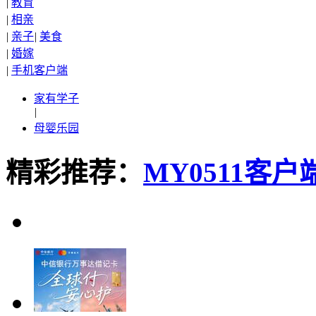
|
教育
|
相亲
|
亲子
|
美食
|
婚嫁
|
手机客户端
家有学子
|
母婴乐园
精彩推荐：
MY0511客