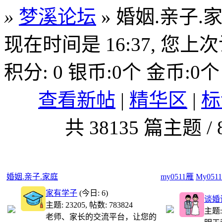
»
梦溪论坛
» 婚姻.亲子.
现在时间是 16:37, 您上次访问
积分:
0
银币:
0
个 金币:
0
个
查看新帖
|
精华区
|
标
共
38135
篇主题 /
婚姻.亲子.家庭
分类版主:
my0511雁
My05
家有学子
(今日: 6)
谈婚
主题: 23205
,
帖数: 783824
主题: 
老师、家长的交流平台，让您的