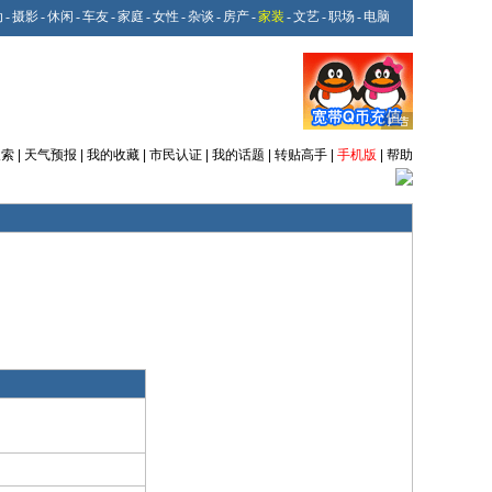
动
-
摄影
-
休闲
-
车友
-
家庭
-
女性
-
杂谈
-
房产
-
家装
-
文艺
-
职场
-
电脑
搜索
|
天气预报
|
我的收藏
|
市民认证
|
我的话题
|
转贴高手
|
手机版
|
帮助