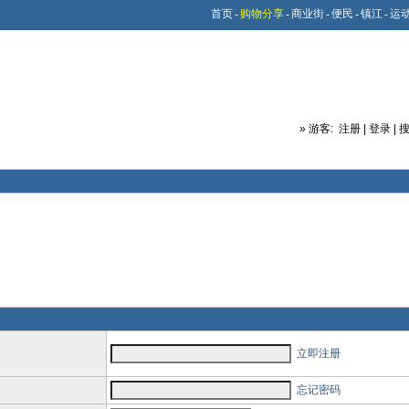
首页
-
购物分享
-
商业街
-
便民
-
镇江
-
运
»
游客:
注册
|
登录
|
立即注册
忘记密码