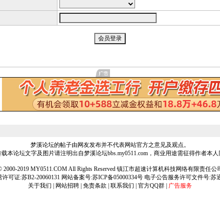
梦溪论坛的帖子由网友发布并不代表网站官方之意见及观点。
载本论坛文字及图片请注明出自梦溪论坛bbs.my0511.com，商业用途需征得作者本
ht © 2000-2019 MY0511.COM All Rights Reserved 镇江市超速计算机科技网络有限责
可证:苏B2-20060131 网站备案号:
苏ICP备05000334号
电子公告服务许可文件号:苏通[2
关于我们
|
网站招聘
|
免责条款
|
联系我们
|
官方QQ群
|
广告服务