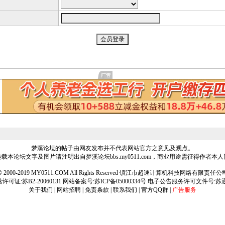
梦溪论坛的帖子由网友发布并不代表网站官方之意见及观点。
载本论坛文字及图片请注明出自梦溪论坛bbs.my0511.com，商业用途需征得作者本
ht © 2000-2019 MY0511.COM All Rights Reserved 镇江市超速计算机科技网络有限责
可证:苏B2-20060131 网站备案号:
苏ICP备05000334号
电子公告服务许可文件号:苏通[2
关于我们
|
网站招聘
|
免责条款
|
联系我们
|
官方QQ群
|
广告服务