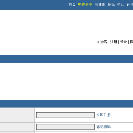
首页
-
购物分享
-
商业街
-
便民
-
镇江
-
运
»
游客:
注册
|
登录
|
立即注册
忘记密码