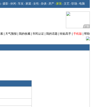
动
-
摄影
-
休闲
-
车友
-
家庭
-
女性
-
杂谈
-
房产
-
家装
-
文艺
-
职场
-
电脑
搜索
|
天气预报
|
我的收藏
|
市民认证
|
我的话题
|
转贴高手
|
手机版
|
帮助