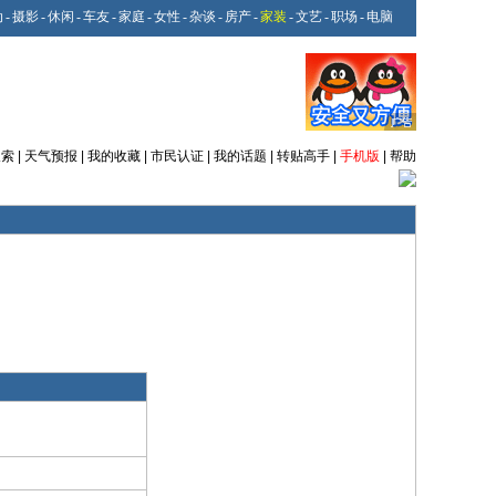
动
-
摄影
-
休闲
-
车友
-
家庭
-
女性
-
杂谈
-
房产
-
家装
-
文艺
-
职场
-
电脑
搜索
|
天气预报
|
我的收藏
|
市民认证
|
我的话题
|
转贴高手
|
手机版
|
帮助