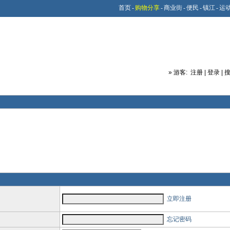
首页
-
购物分享
-
商业街
-
便民
-
镇江
-
运
»
游客:
注册
|
登录
|
立即注册
忘记密码