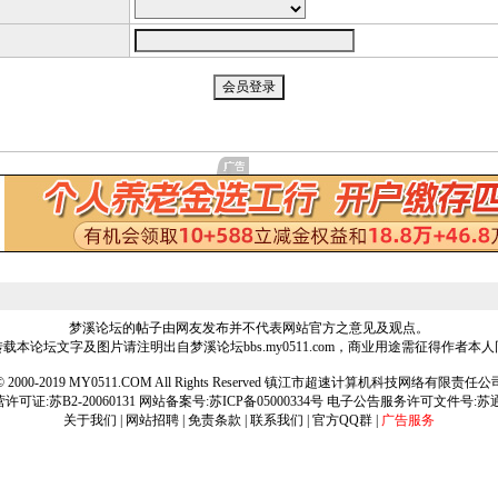
梦溪论坛的帖子由网友发布并不代表网站官方之意见及观点。
载本论坛文字及图片请注明出自梦溪论坛bbs.my0511.com，商业用途需征得作者本
ht © 2000-2019 MY0511.COM All Rights Reserved 镇江市超速计算机科技网络有限责
可证:苏B2-20060131 网站备案号:
苏ICP备05000334号
电子公告服务许可文件号:苏通[2
关于我们
|
网站招聘
|
免责条款
|
联系我们
|
官方QQ群
|
广告服务