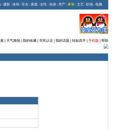
动
-
摄影
-
休闲
-
车友
-
家庭
-
女性
-
杂谈
-
房产
-
家装
-
文艺
-
职场
-
电脑
搜索
|
天气预报
|
我的收藏
|
市民认证
|
我的话题
|
转贴高手
|
手机版
|
帮助