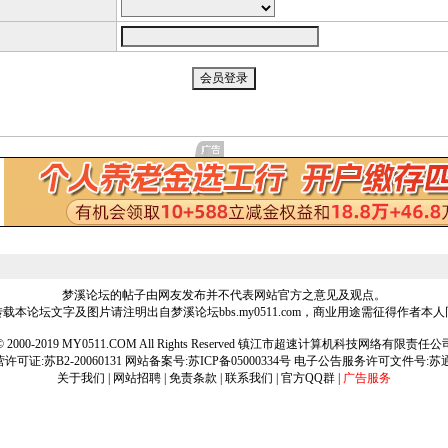
梦溪论坛的帖子由网友发布并不代表网站官方之意见及观点。
载本论坛文字及图片请注明出自梦溪论坛bbs.my0511.com，商业用途需征得作者本
ht © 2000-2019 MY0511.COM All Rights Reserved 镇江市超速计算机科技网络有限责
可证:苏B2-20060131 网站备案号:
苏ICP备05000334号
电子公告服务许可文件号:苏通[2
关于我们
|
网站招聘
|
免责条款
|
联系我们
|
官方QQ群
|
广告服务