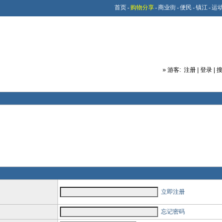
首页
-
购物分享
-
商业街
-
便民
-
镇江
-
运
»
游客:
注册
|
登录
|
立即注册
忘记密码