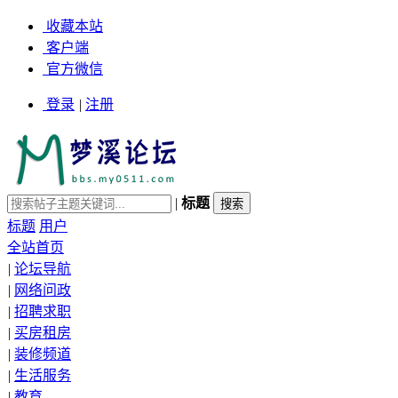
收藏本站
客户端
官方微信
登录
|
注册
|
标题
标题
用户
全站首页
|
论坛导航
|
网络问政
|
招聘求职
|
买房租房
|
装修频道
|
生活服务
|
教育