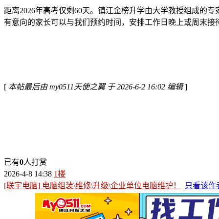
距离2026年高考仅剩60天。镇江金榜升学由大学教授组成
有意向的家长可以与我们预约时间，安排工作日晚上或周末接
[
本帖最后由 my0511天使之翼 于 2026-6-2 16:02 编辑
]
已有
0
人打赏
2026-4-8 14:38
1楼
[联宇电脑] 电脑组装\维修\升级\企业单位电脑维护！
只看该作