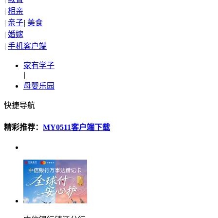
|
相亲
|
亲子
|
美食
|
婚嫁
|
手机客户端
家有学子
|
母婴乐园
快捷导航
精彩推荐：
MY0511客户端下载