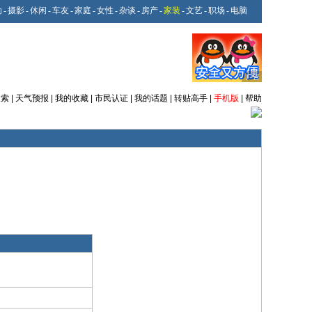
动
-
摄影
-
休闲
-
车友
-
家庭
-
女性
-
杂谈
-
房产
-
家装
-
文艺
-
职场
-
电脑
搜索
|
天气预报
|
我的收藏
|
市民认证
|
我的话题
|
转贴高手
|
手机版
|
帮助