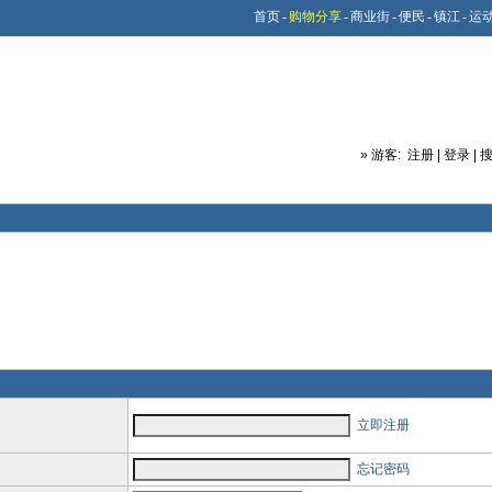
首页
-
购物分享
-
商业街
-
便民
-
镇江
-
运
»
游客:
注册
|
登录
|
立即注册
忘记密码