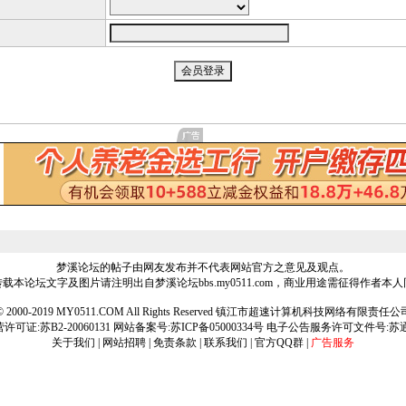
梦溪论坛的帖子由网友发布并不代表网站官方之意见及观点。
载本论坛文字及图片请注明出自梦溪论坛bbs.my0511.com，商业用途需征得作者本
ht © 2000-2019 MY0511.COM All Rights Reserved 镇江市超速计算机科技网络有限责
可证:苏B2-20060131 网站备案号:
苏ICP备05000334号
电子公告服务许可文件号:苏通[2
关于我们
|
网站招聘
|
免责条款
|
联系我们
|
官方QQ群
|
广告服务