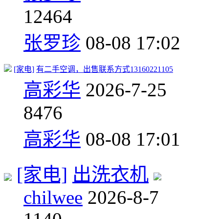
12
464
张罗珍
08-08 17:02
[家电]
有二手空调，出售联系方式13160221105
高彩华
2026-7-25
8
476
高彩华
08-08 17:01
[家电]
出洗衣机
chilwee
2026-8-7