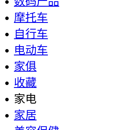
数码产品
摩托车
自行车
电动车
家俱
收藏
家电
家居