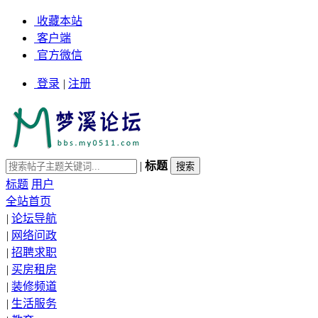
收藏本站
客户端
官方微信
登录
|
注册
|
标题
标题
用户
全站首页
|
论坛导航
|
网络问政
|
招聘求职
|
买房租房
|
装修频道
|
生活服务