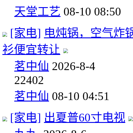
天堂工艺
08-10 08:50
[家电]
电炖锅，空气炸
衫便宜转让
茗中仙
2026-8-4
22
402
茗中仙
08-10 04:51
[家电]
出夏普60寸电视