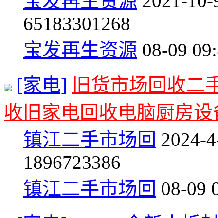
宝发再生资源
2021-10-
6518
3301268
宝发再生资源
08-09 09
[家电]
旧货市场回收二
收旧家电回收电脑厨房设备15
镇江二手市场回
2024-4
1896
723386
镇江二手市场回
08-09 