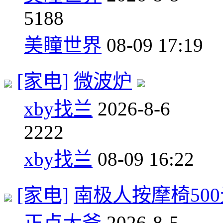
5
188
美瞳世界
08-09 17:19
[家电]
微波炉
xby找兰
2026-8-6
2
222
xby找兰
08-09 16:22
[家电]
南极人按摩椅500
正点大爷
2026-8-5