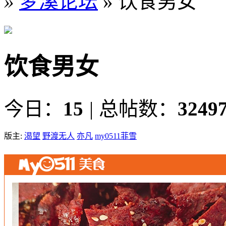
»
梦溪论坛
» 饮食男女
饮食男女
今日：
15
|
总帖数：
3249
版主:
渴望
野渡无人
亦凡
my0511菲雪