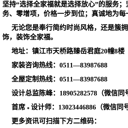
坚持“选择全家福就是选择放心”的服务
务
、
零增项，价格一步到位；真诚地为每
无论您是奉行简约时尚风格，还是簇拥东
饰，装饰全家福。
地址：镇江市天桥路臻岳君庭
20幢8
家装咨询热线：
0511—83987688
全屋定制热线：
0511—83987688
设计总监陈峰：
18905282578（微信
首席
设计师：
13023446886（微信同
●
更多资讯可扫描下方二维码：