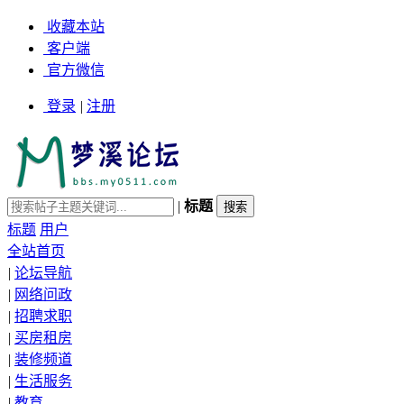
收藏本站
客户端
官方微信
登录
|
注册
|
标题
标题
用户
全站首页
|
论坛导航
|
网络问政
|
招聘求职
|
买房租房
|
装修频道
|
生活服务
|
教育