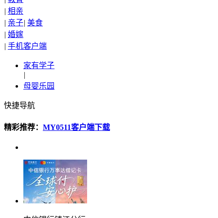
|
相亲
|
亲子
|
美食
|
婚嫁
|
手机客户端
家有学子
|
母婴乐园
快捷导航
精彩推荐：
MY0511客户端下载