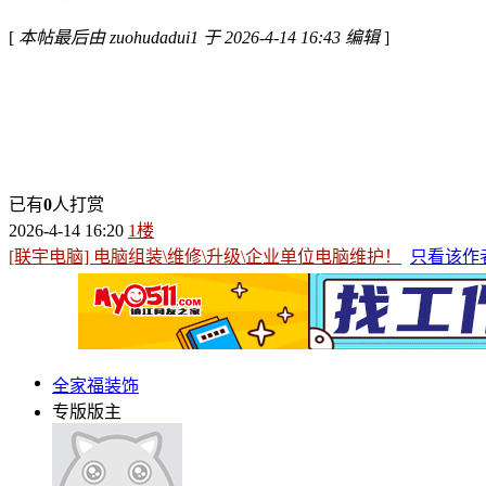
[
本帖最后由 zuohudadui1 于 2026-4-14 16:43 编辑
]
已有
0
人打赏
2026-4-14 16:20
1楼
[联宇电脑] 电脑组装\维修\升级\企业单位电脑维护！
只看该作
全家福装饰
专版版主