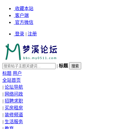
收藏本站
客户端
官方微信
登录
|
注册
|
标题
标题
用户
全站首页
|
论坛导航
|
网络问政
|
招聘求职
|
买房租房
|
装修频道
|
生活服务
|
教育