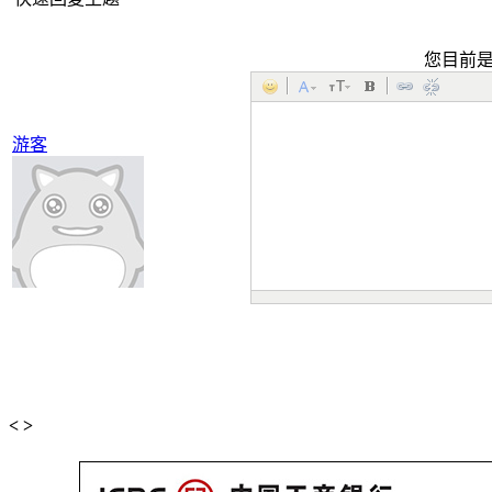
您目前
游客
<
>