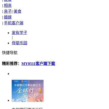
|
相亲
|
亲子
|
美食
|
婚嫁
|
手机客户端
家有学子
|
母婴乐园
快捷导航
精彩推荐：
MY0511客户端下载