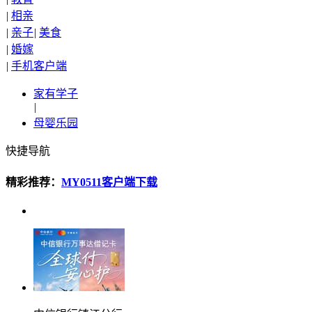
|
相亲
|
亲子
|
美食
|
婚嫁
|
手机客户端
家有学子
|
母婴乐园
快捷导航
精彩推荐：
MY0511客户端下载