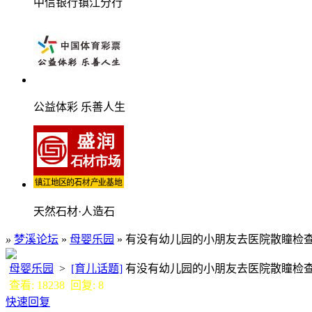
中信银行镇江分行
公益体彩 乐善人生
天然石材·人造石
»
梦溪论坛
»
母婴乐园
» 有没有幼儿园的小朋友去医院散瞳检
母婴乐园
>
[育儿话题]
有没有幼儿园的小朋友去医院散瞳
查看: 18238 回复: 8
快速回复