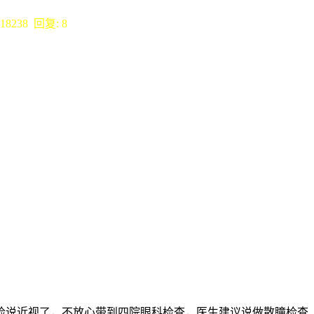
18238 回复: 8
检说近视了，不放心带到四院眼科检查，医生建议说做散瞳检查