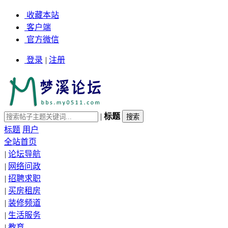
收藏本站
客户端
官方微信
登录
|
注册
|
标题
标题
用户
全站首页
|
论坛导航
|
网络问政
|
招聘求职
|
买房租房
|
装修频道
|
生活服务
|
教育