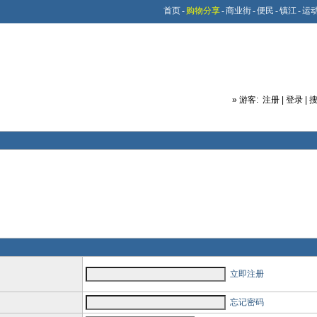
首页
-
购物分享
-
商业街
-
便民
-
镇江
-
运
»
游客:
注册
|
登录
|
立即注册
忘记密码