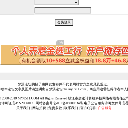
梦溪论坛的帖子由网友发布并不代表网站官方之意见及观点。
载本论坛文字及图片请注明出自梦溪论坛bbs.my0511.com，商业用途需征得作者本
ht © 2000-2019 MY0511.COM All Rights Reserved 镇江市超速计算机科技网络有限责
可证:苏B2-20060131 网站备案号:
苏ICP备05000334号
电子公告服务许可文件号:苏通[2
关于我们
|
网站招聘
|
免责条款
|
联系我们
|
官方QQ群
|
广告服务