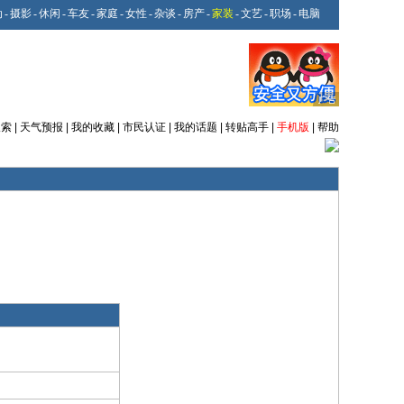
动
-
摄影
-
休闲
-
车友
-
家庭
-
女性
-
杂谈
-
房产
-
家装
-
文艺
-
职场
-
电脑
搜索
|
天气预报
|
我的收藏
|
市民认证
|
我的话题
|
转贴高手
|
手机版
|
帮助