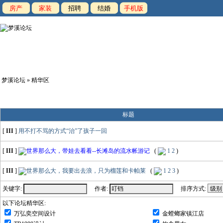
房产
家装
招聘
结婚
手机版
梦溪论坛
» 精华区
标题
[
III
]
用不打不骂的方式“治”了孩子一回
[
III
]
世界那么大，带娃去看看--长滩岛的流水帐游记
(
1
2
)
[
III
]
世界那么大，我要出去浪，只为榴莲和卡帕莱
(
1
2
3
)
关键字:
作者:
排序方式:
以下论坛精华区:
万弘奕空间设计
金螳螂家镇江店