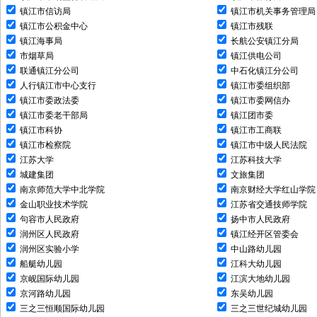
镇江市信访局
镇江市机关事务管理局
镇江市公积金中心
镇江市残联
镇江海事局
长航公安镇江分局
市烟草局
镇江供电公司
联通镇江分公司
中石化镇江分公司
人行镇江市中心支行
镇江市委组织部
镇江市委政法委
镇江市委网信办
镇江市委老干部局
镇江团市委
镇江市科协
镇江市工商联
镇江市检察院
镇江市中级人民法院
江苏大学
江苏科技大学
城建集团
文旅集团
南京师范大学中北学院
南京财经大学红山学院
金山职业技术学院
江苏省交通技师学院
句容市人民政府
扬中市人民政府
润州区人民政府
镇江经开区管委会
润州区实验小学
中山路幼儿园
船艇幼儿园
江科大幼儿园
京岘国际幼儿园
江滨大地幼儿园
京河路幼儿园
东吴幼儿园
三之三恒顺国际幼儿园
三之三世纪城幼儿园