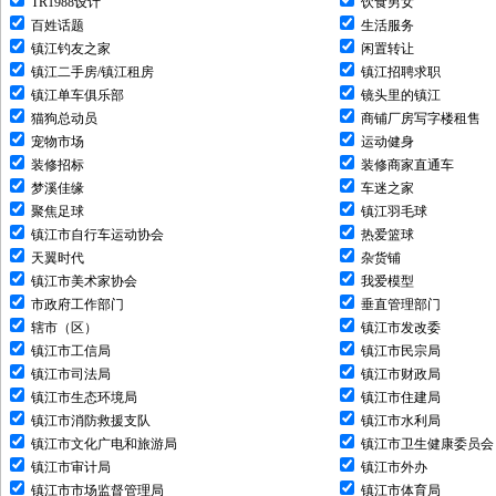
TR1988设计
饮食男女
百姓话题
生活服务
镇江钓友之家
闲置转让
镇江二手房/镇江租房
镇江招聘求职
镇江单车俱乐部
镜头里的镇江
猫狗总动员
商铺厂房写字楼租售
宠物市场
运动健身
装修招标
装修商家直通车
梦溪佳缘
车迷之家
聚焦足球
镇江羽毛球
镇江市自行车运动协会
热爱篮球
天翼时代
杂货铺
镇江市美术家协会
我爱模型
市政府工作部门
垂直管理部门
辖市（区）
镇江市发改委
镇江市工信局
镇江市民宗局
镇江市司法局
镇江市财政局
镇江市生态环境局
镇江市住建局
镇江市消防救援支队
镇江市水利局
镇江市文化广电和旅游局
镇江市卫生健康委员会
镇江市审计局
镇江市外办
镇江市市场监督管理局
镇江市体育局