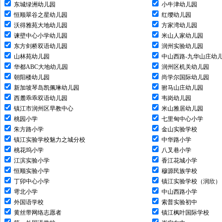
东城绿洲幼儿园
小牛津幼儿园
恒顺翠谷之星幼儿园
红缨幼儿园
沃得雅苑大地幼儿园
方家湾幼儿园
谏壁中心小学幼儿园
米山人家幼儿园
东方剑桥双语幼儿园
润州实验幼儿园
山林苑幼儿园
中山西路-九华山庄幼
华都ABC大地幼儿园
润州区机关幼儿园
朝阳楼幼儿园
尚学尔国际幼儿园
新加坡琴岛凯佩琳幼儿园
驸马山庄幼儿园
西麓乖乖双语幼儿园
韦岗幼儿园
镇江市润州区早教中心
米山雅居幼儿园
桃园小学
七里甸中心小学
朱方路小学
金山实验学校
镇江实验学校魅力之城分校
中华路小学
桃花坞小学
八叉巷小学
江滨实验小学
香江花城小学
恒顺实验小学
穆源民族学校
丁卯中心小学
镇江实验学校（润欣）
雩北小学
中山西路小学
外国语学校
索普实验初中
黄丝带网络志愿者
镇江枫叶国际学校