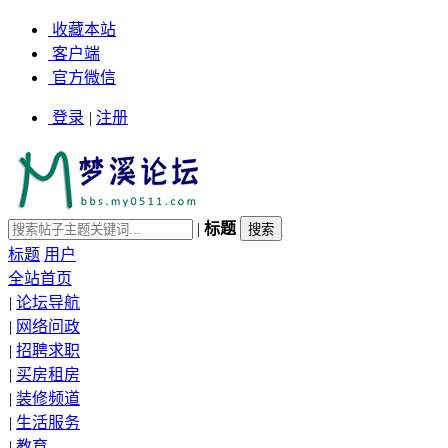
收藏本站
客户端
官方微信
登录
|
注册
|
标题
标题
用户
全站首页
|
论坛导航
|
网络问政
|
招聘求职
|
买房租房
|
装修频道
|
生活服务
|
教育