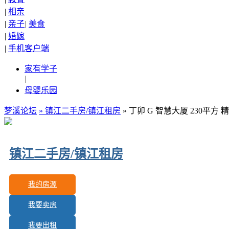
|
相亲
|
亲子
|
美食
|
婚嫁
|
手机客户端
家有学子
|
母婴乐园
梦溪论坛
»
镇江二手房/镇江租房
» 丁卯 G 智慧大厦 230平方
镇江二手房/镇江租房
我的房源
我要卖房
更新房源：
214
我要出租