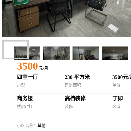
3500
元/月
四室一厅
230 平方米
3500元
户型
建筑面积
单价
商务楼
高档装修
丁卯
楼层(共)
装修
区域
小区名称：
其他