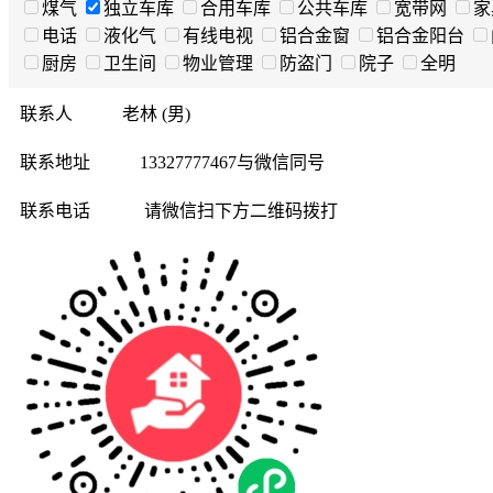
煤气
独立车库
合用车库
公共车库
宽带网
家
电话
液化气
有线电视
铝合金窗
铝合金阳台
厨房
卫生间
物业管理
防盗门
院子
全明
联系人
老林 (男)
联系地址
13327777467与微信同号
联系电话
请微信扫下方二维码拨打