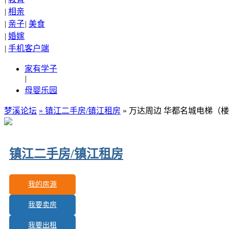
|
相亲
|
亲子
|
美食
|
婚嫁
|
手机客户端
家有学子
|
母婴乐园
梦溪论坛
»
镇江二手房/镇江租房
» 万达周边 华都名城电梯（楼
镇江二手房/镇江租房
我的房源
我要卖房
更新房源：
228
我要出租