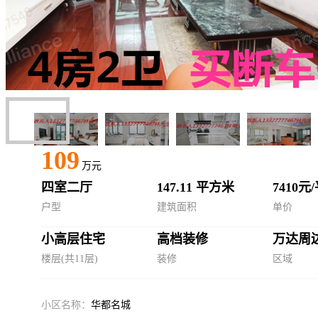
109
万元
四室二厅
147.11 平方米
7410元
户型
建筑面积
单价
小高层住宅
高档装修
万达周
楼层(共11层)
装修
区域
小区名称：
华都名城