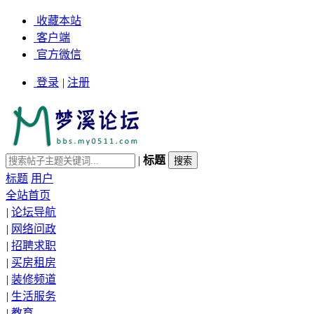
收藏本站
客户端
官方微信
登录
|
注册
|
标题
标题
用户
全站首页
|
论坛导航
|
网络问政
|
招聘求职
|
买房租房
|
装修频道
|
生活服务
|
教育