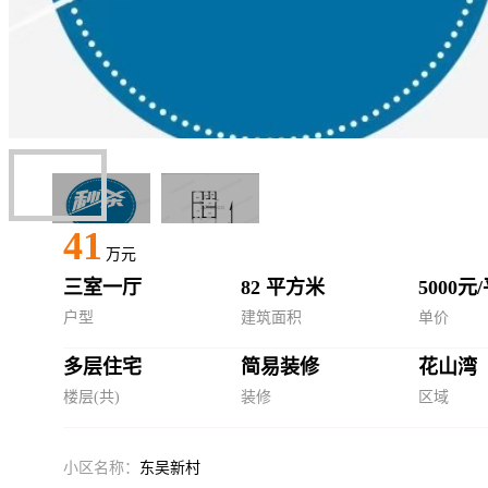
41
万元
三室一厅
82 平方米
5000元
户型
建筑面积
单价
多层住宅
简易装修
花山湾
楼层(共)
装修
区域
小区名称：
东吴新村