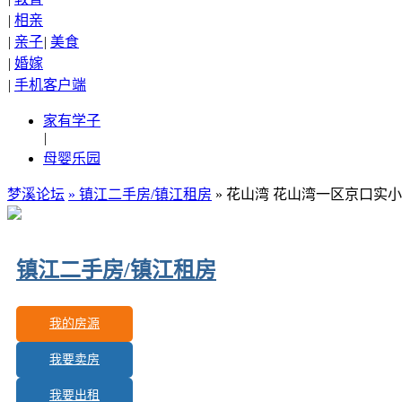
|
相亲
|
亲子
|
美食
|
婚嫁
|
手机客户端
家有学子
|
母婴乐园
梦溪论坛
»
镇江二手房/镇江租房
» 花山湾 花山湾一区京口实
镇江二手房/镇江租房
我的房源
我要卖房
更新房源：
589
我要出租