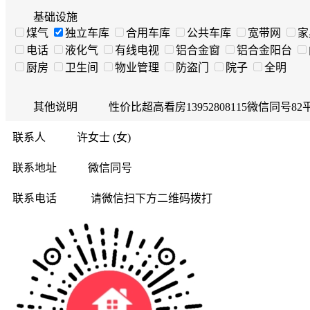
基础设施
煤气
独立车库
合用车库
公共车库
宽带网
家
电话
液化气
有线电视
铝合金窗
铝合金阳台
厨房
卫生间
物业管理
防盗门
院子
全明
其他说明
性价比超高看房13952808115微信同号8
联系人
许女士 (女)
联系地址
微信同号
联系电话
请微信扫下方二维码拨打