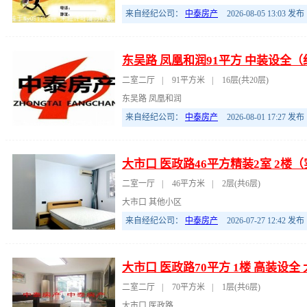
来自经纪公司：
中泰房产
2026-08-05 13:03
发布
东吴路 凤凰和润91平方 中装设全
二室二厅
|
91平方米
|
16层(共20层)
东吴路 凤凰和润
来自经纪公司：
中泰房产
2026-08-01 17:27
发布
大市口 医政路46平方精装2室 2楼
二室一厅
|
46平方米
|
2层(共6层)
大市口 其他小区
来自经纪公司：
中泰房产
2026-07-27 12:42
发布
大市口 医政路70平方 1楼 高装设
二室二厅
|
70平方米
|
1层(共6层)
大市口 医政路