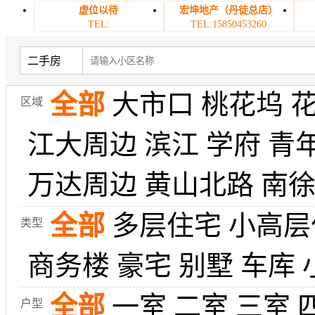
虚位以待
宏坤地产（丹徒总店）
TEL:
TEL:15850453260
二手房
全部
大市口
桃花坞
区域
江大周边
滨江
学府
青
万达周边
黄山北路
南
全部
多层住宅
小高层
类型
商务楼
豪宅
别墅
车库
全部
一室
二室
三室
户型