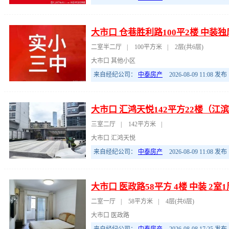
二室半二厅
|
100平方米
|
2层(共6层)
大市口 其他小区
来自经纪公司：
中泰房产
2026-08-09 11:08
发布
大市口 汇鸿天悦142平方22楼（江
三室二厅
|
142平方米
|
大市口 汇鸿天悦
来自经纪公司：
中泰房产
2026-08-09 11:08
发布
大市口 医政路58平方 4楼 中装 2
二室一厅
|
58平方米
|
4层(共6层)
大市口 医政路