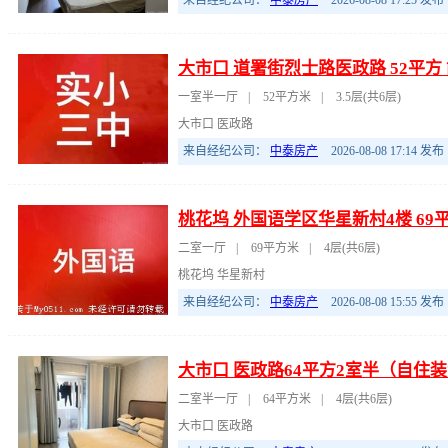
来自经纪公司：
中泰房产
2026-08-08 17:25
发布
大市口 道署街烈士路医政路 52平方
一室半一厅
|
52平方米
|
3.5层(共6层)
大市口 医政路
来自经纪公司：
中泰房产
2026-08-08 17:14
发布
桃花坞 外国语学区华星新村4楼 69平
二室一厅
|
69平方米
|
4层(共6层)
桃花坞 华星新村
来自经纪公司：
中泰房产
2026-08-08 15:55
发布
大市口 医政路64平方2室半（自住
二室半一厅
|
64平方米
|
4层(共6层)
大市口 医政路