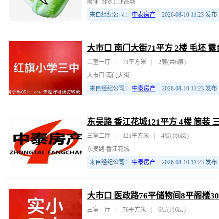
南徐 国际工业品城
来自经纪公司：
中泰房产
2026-08-10 11:23
发布
大市口 南门大街71平方 2楼 毛坯 
二室一厅
|
71平方米
|
2层(共6层)
大市口 南门大街
来自经纪公司：
中泰房产
2026-08-10 11:23
发布
东吴路 香江花城121平方 4楼 简装 
三室二厅
|
121平方米
|
4层(共6层)
东吴路 香江花城
来自经纪公司：
中泰房产
2026-08-10 11:23
发布
大市口 医政路76平储物间8平阁楼3
三室一厅
|
76平方米
|
6层(共6层)