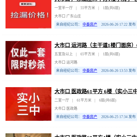
一室半一厅
|
55平方米
|
1层(共6层)
大市口 广东山庄
来自经纪公司：
中泰房产
2026-06-26 17:22
发布
大市口 运河路（主干道1楼门面房）6
五室及以上
|
65平方米
|
1层(共6层)
大市口 运河路
来自经纪公司：
中泰房产
2026-06-26 13:53
发布
大市口 医政路61平方 6楼（实小三
二室一厅
|
61平方米
|
6层(共6层)
大市口 医政路
来自经纪公司：
中泰房产
2026-06-25 17:34
发布