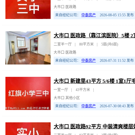
大市口 医政路
来自经纪公司：
中泰房产
2026-08-05 15:55
发布
大市口 医政路（靠江滨医院）5楼 2
二室半一厅
|
80平方米
|
5层(共6层)
大市口 医政路
来自经纪公司：
中泰房产
2026-07-31 11:52
发布
大市口 新建里43平方 5/6楼 1室1
一室一厅
|
43平方米
|
大市口 其他小区
来自经纪公司：
中泰房产
2026-07-30 08:43
发布
大市口 医政路92平方 中装清爽楼