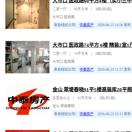
大市口 医政路60平方4楼（实小三中
二室一厅
|
60平方米
|
4层(共6层)
大市口 医政路
来自经纪公司：
中泰房产
2026-06-25 14:56
发布
大市口 医政路74平方 6楼 精装2室
二室一厅
|
74平方米
|
6层(共6层)
大市口 医政路
来自经纪公司：
中泰房产
2026-06-23 11:57
发布
金山 翠堤春晓91平5楼高装库20平
五室及以上
|
91平方米
|
5层(共5层)
金山 翠堤春晓
来自经纪公司：
中泰房产
2026-06-22 15:13
发布