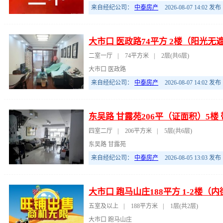
来自经纪公司：
中泰房产
2026-08-07 14:02
发布
大市口 医政路74平方 2楼（阳光无
二室一厅
|
74平方米
|
2层(共6层)
大市口 医政路
来自经纪公司：
中泰房产
2026-08-07 14:02
发布
东吴路 甘露苑206平（证面积）5楼
四室二厅
|
206平方米
|
5层(共6层)
东吴路 甘露苑
来自经纪公司：
中泰房产
2026-08-05 13:03
发布
大市口 跑马山庄188平方 1-2楼
五室及以上
|
188平方米
|
1层(共2层)
大市口 跑马山庄