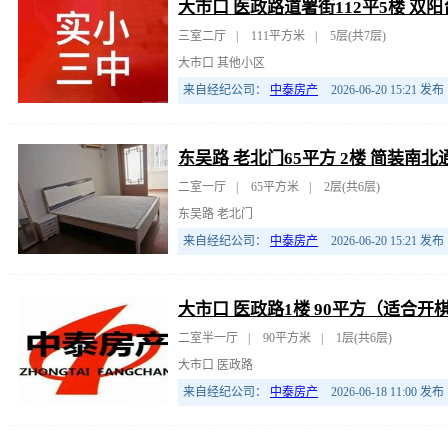
大市口 医政路道署街112平5楼 双
三室二厅
|
111平方米
|
5层(共7层)
大市口 其他小区
来自经纪公司：
中泰房产
2026-06-20 15:21
发布
东吴路 老北门65平方 2楼 简装南
二室一厅
|
65平方米
|
2层(共6层)
东吴路 老北门
来自经纪公司：
中泰房产
2026-06-20 15:21
发布
大市口 医政路1楼 90平方（适合
二室半一厅
|
90平方米
|
1层(共6层)
大市口 医政路
来自经纪公司：
中泰房产
2026-06-18 11:00
发布