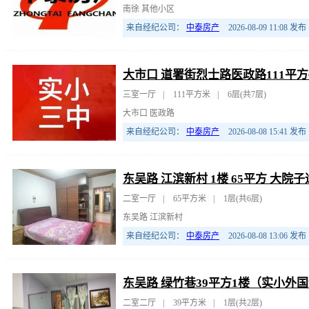
南徐 其他小区
来自经纪公司：
中泰房产
2026-08-09 11:08
发布
大市口 道署街烈士路医政路111平方6
三室一厅
|
111平方米
|
6层(共7层)
大市口 医政路
来自经纪公司：
中泰房产
2026-08-08 15:41
发布
东吴路 江滨新村 1楼 65平方 大院
二室一厅
|
65平方米
|
1层(共6层)
东吴路 江滨新村
来自经纪公司：
中泰房产
2026-08-08 13:06
发布
东吴路 绿竹巷39平方1楼（实小外国
二室二厅
|
39平方米
|
1层(共2层)