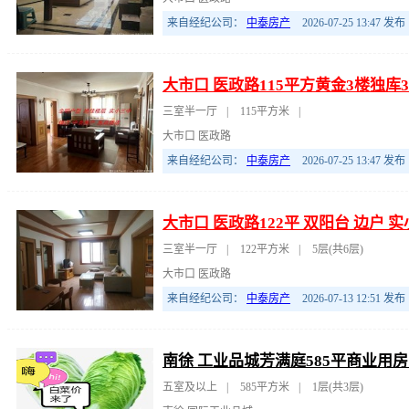
来自经纪公司：
中泰房产
2026-07-25 13:47
发布
大市口 医政路115平方黄金3楼独库
三室半一厅
|
115平方米
|
大市口 医政路
来自经纪公司：
中泰房产
2026-07-25 13:47
发布
大市口 医政路122平 双阳台 边户 实
三室半一厅
|
122平方米
|
5层(共6层)
大市口 医政路
来自经纪公司：
中泰房产
2026-07-13 12:51
发布
南徐 工业品城芳满庭585平商业用房
五室及以上
|
585平方米
|
1层(共3层)