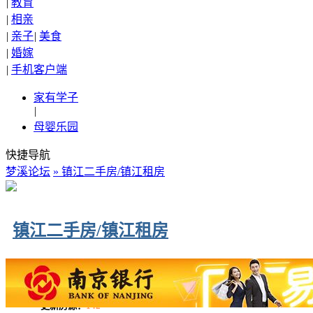
|
教育
|
相亲
|
亲子
|
美食
|
婚嫁
|
手机客户端
家有学子
|
母婴乐园
快捷导航
梦溪论坛
» 镇江二手房/镇江租房
镇江二手房/镇江租房
更新房源：
142