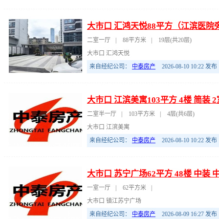
大市口 汇鸿天悦88平方（江滨医院
二室一厅
|
88平方米
|
19层(共20层)
大市口 汇鸿天悦
来自经纪公司：
中泰房产
2026-08-10 10:22
发布
大市口 江滨美寓103平方 4楼 简装
二室半一厅
|
103平方米
|
4层(共6层)
大市口 江滨美寓
来自经纪公司：
中泰房产
2026-08-10 10:22
发布
大市口 苏宁广场62平方 48楼 中装
一室一厅
|
62平方米
|
大市口 镇江苏宁广场
来自经纪公司：
中泰房产
2026-08-09 16:27
发布