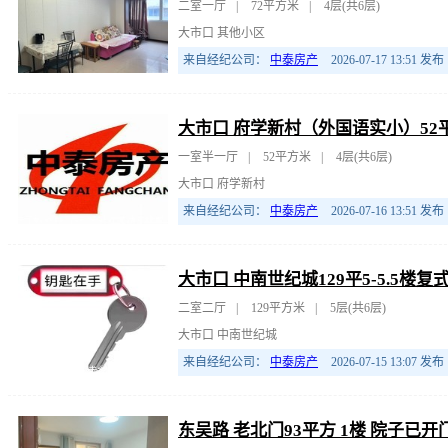
二室一厅
|
72平方米
|
4层(共6层)
大市口 其他小区
来自经纪公司：
中泰房产
2026-07-17 13:51
发布
大市口 府学新村（外国语实小）52平
一室半一厅
|
52平方米
|
4层(共6层)
大市口 府学新村
来自经纪公司：
中泰房产
2026-07-16 13:51
发布
大市口 中南世纪城129平5-5.5楼
二室二厅
|
129平方米
|
5层(共6层)
大市口 中南世纪城
来自经纪公司：
中泰房产
2026-07-15 13:07
发布
东吴路 老北门93平方 1楼 院子已