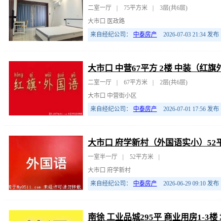
二室一厅
|
75平方米
|
3层(共6层)
大市口 医政路
来自经纪公司：
中泰房产
2026-07-03 21:34
发布
大市口 中营67平方 2楼 中装（红
二室一厅
|
67平方米
|
2层(共6层)
大市口 中营街小区
来自经纪公司：
中泰房产
2026-07-01 17:56
发布
大市口 府学新村（外国语实小）52平
一室半一厅
|
52平方米
|
大市口 府学新村
来自经纪公司：
中泰房产
2026-06-29 09:10
发布
南徐 工业品城295平 商业用房1-3楼 