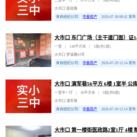
二室半一厅
|
92平方米
|
3层(共6层)
大市口 医政路
来自经纪公司：
中泰房产
2026-07-30 08:42
发布
大市口 东门广场（主干道门面）证14
一室
|
148平方米
|
1层(共1层)
大市口 梦溪路93号
来自经纪公司：
中泰房产
2026-07-29 12:14
发布
大市口 演军巷56平方 6楼 1室半
一室半一厅
|
56平方米
|
6层(共6层)
大市口 演军巷
来自经纪公司：
中泰房产
2026-07-29 12:14
发布
大市口 第一楼街医政路2室1厅 4楼