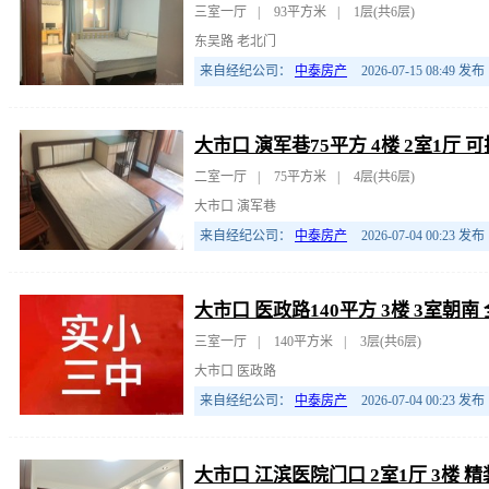
三室一厅
|
93平方米
|
1层(共6层)
东吴路 老北门
来自经纪公司：
中泰房产
2026-07-15 08:49
发布
大市口 演军巷75平方 4楼 2室1
二室一厅
|
75平方米
|
4层(共6层)
大市口 演军巷
来自经纪公司：
中泰房产
2026-07-04 00:23
发布
大市口 医政路140平方 3楼 3室朝南
三室一厅
|
140平方米
|
3层(共6层)
大市口 医政路
来自经纪公司：
中泰房产
2026-07-04 00:23
发布
大市口 江滨医院门口 2室1厅 3楼 精装