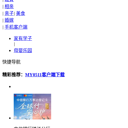
|
相亲
|
亲子
|
美食
|
婚嫁
|
手机客户端
家有学子
|
母婴乐园
快捷导航
精彩推荐：
MY0511客户端下载