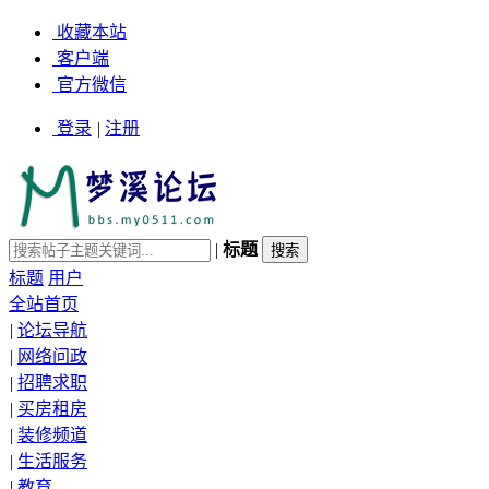
收藏本站
客户端
官方微信
登录
|
注册
|
标题
标题
用户
全站首页
|
论坛导航
|
网络问政
|
招聘求职
|
买房租房
|
装修频道
|
生活服务
|
教育