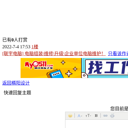
已有
0
人打赏
2022-7-4 17:53
1楼
[联宇电脑] 电脑组装\维修\升级\企业单位电脑维护！
只看该作
返回楈阳设计
快速回复主题
您目前