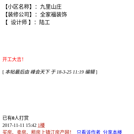
【小区名称】：
九里山庄
【装修公司】：全家福装饰
【 设计师 】：陆工
开工大吉！
[
本帖最后由 峰会天下 于 18-3-25 11:19 编辑
]
已有
0
人打赏
2017-11-11 15:42
1楼
买房、卖房、租房上镇江房产网！
只看该作者
分享本楼