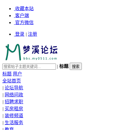
收藏本站
客户端
官方微信
登录
|
注册
|
标题
标题
用户
全站首页
|
论坛导航
|
网络问政
|
招聘求职
|
买房租房
|
装修频道
|
生活服务
|
教育