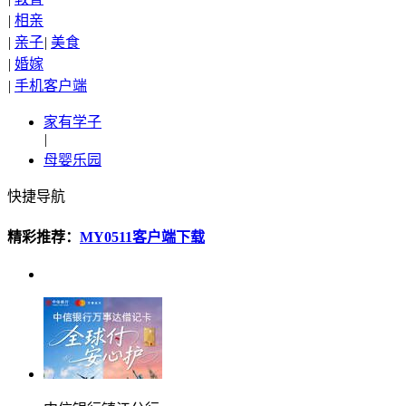
|
相亲
|
亲子
|
美食
|
婚嫁
|
手机客户端
家有学子
|
母婴乐园
快捷导航
精彩推荐：
MY0511客户端下载