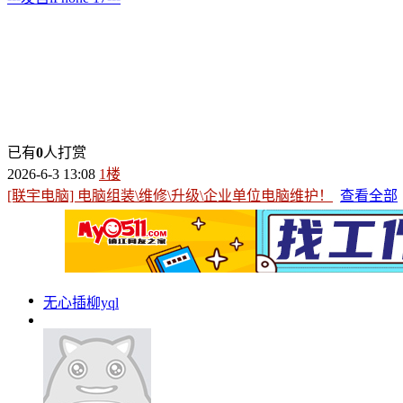
已有
0
人打赏
2026-6-3 13:08
1楼
[联宇电脑] 电脑组装\维修\升级\企业单位电脑维护！
查看全部
无心插柳yql