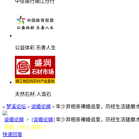
中信银行镇江分行
公益体彩 乐善人生
天然石材·人造石
»
梦溪论坛
»
谈婚论嫁
» 年少弃相亲裸婚追爱，历经生活磋磨
谈婚论嫁
>
[谈婚论嫁]
年少弃相亲裸婚追爱，历经生活磋
查看: 13832 回复: 1
快速回复