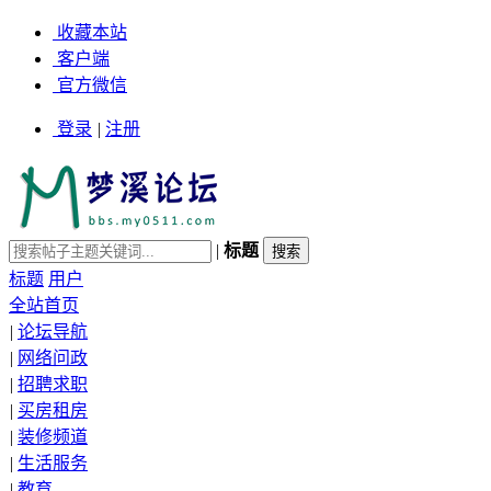
收藏本站
客户端
官方微信
登录
|
注册
|
标题
标题
用户
全站首页
|
论坛导航
|
网络问政
|
招聘求职
|
买房租房
|
装修频道
|
生活服务
|
教育