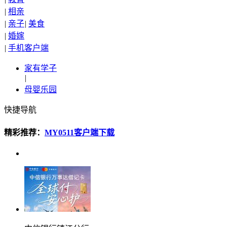
|
相亲
|
亲子
|
美食
|
婚嫁
|
手机客户端
家有学子
|
母婴乐园
快捷导航
精彩推荐：
MY0511客户端下载