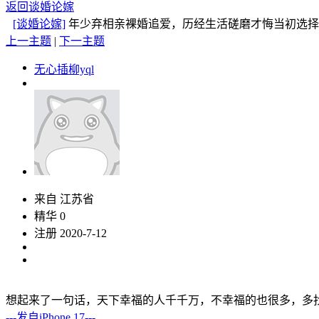
返回谈婚论嫁
[谈婚论嫁]
年少弃相亲裸婚追爱，历经生活磋磨才悔当初
上一主题
|
下一主题
无心插柳yql
来自 江苏省
精华 0
注册 2020-7-12
想起来了一句话，天下幸福的人千千万，不幸福的也很多，多
---发自iPhone 17---