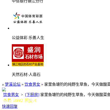
中信银行镇江分行
公益体彩 乐善人生
天然石材·人造石
»
梦溪论坛
»
饮食男女
» 家里鱼塘钓的纯野生草鱼，今天做酸
饮食男女
>
[下厨房]
家里鱼塘钓的纯野生草鱼，今天做酸
查看: 18682 回复: 0
快速回复