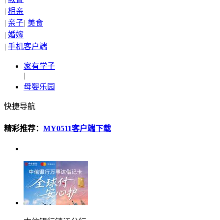
|
相亲
|
亲子
|
美食
|
婚嫁
|
手机客户端
家有学子
|
母婴乐园
快捷导航
精彩推荐：
MY0511客户端下载