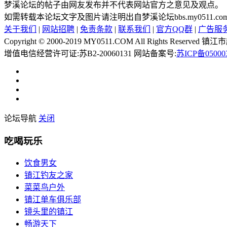
梦溪论坛的帖子由网友发布并不代表网站官方之意见及观点。
如需转载本论坛文字及图片请注明出自梦溪论坛bbs.my0511.
关于我们
|
网站招聘
|
免责条款
|
联系我们
|
官方QQ群
|
广告服
Copyright © 2000-2019 MY0511.COM All Rights 
增值电信经营许可证:苏B2-20060131 网站备案号:
苏ICP备05000
论坛导航
关闭
吃喝玩乐
饮食男女
镇江钓友之家
菜菜鸟户外
镇江单车俱乐部
镜头里的镇江
畅游天下