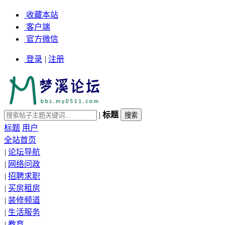
收藏本站
客户端
官方微信
登录
|
注册
|
标题
标题
用户
全站首页
|
论坛导航
|
网络问政
|
招聘求职
|
买房租房
|
装修频道
|
生活服务
|
教育