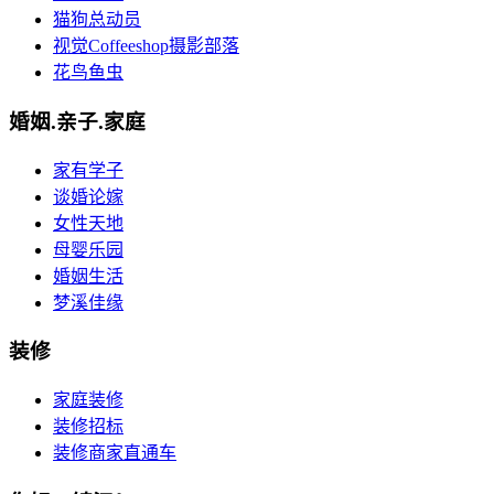
猫狗总动员
视觉Coffeeshop摄影部落
花鸟鱼虫
婚姻.亲子.家庭
家有学子
谈婚论嫁
女性天地
母婴乐园
婚姻生活
梦溪佳缘
装修
家庭装修
装修招标
装修商家直通车