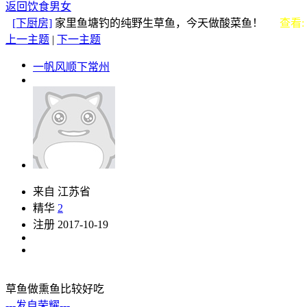
返回饮食男女
[下厨房]
家里鱼塘钓的纯野生草鱼，今天做酸菜鱼！
查看: 
上一主题
|
下一主题
一帆风顺下常州
来自 江苏省
精华
2
注册 2017-10-19
草鱼做熏鱼比较好吃
---发自荣耀---