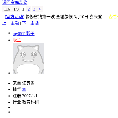
返回家庭装修
116
1/3
1
2
3
>
[官方活动]
装修省钱第一波 全城静候 3月10日 喜来登
查看: 
上一主题
|
下一主题
my0511影子
版主
来自 江苏省
精华
39
注册 2007-1-1
行业 教育科研