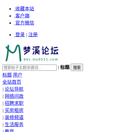
收藏本站
客户端
官方微信
登录
|
注册
|
标题
标题
用户
全站首页
|
论坛导航
|
网络问政
|
招聘求职
|
买房租房
|
装修频道
|
生活服务
|
教育