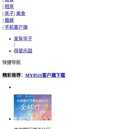
|
相亲
|
亲子
|
美食
|
婚嫁
|
手机客户端
家有学子
|
母婴乐园
快捷导航
精彩推荐：
MY0511客户端下载