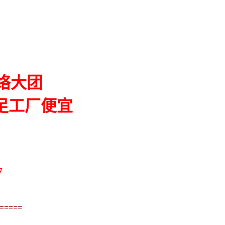
络
大团
足工厂便宜
7
=====