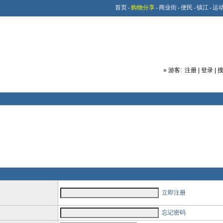
首页
-
购物分享
-
商业街
-
便民
-
镇江
-
运
»
游客:
注册
|
登录
|
立即注册
忘记密码