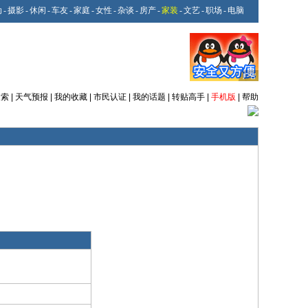
动
-
摄影
-
休闲
-
车友
-
家庭
-
女性
-
杂谈
-
房产
-
家装
-
文艺
-
职场
-
电脑
搜索
|
天气预报
|
我的收藏
|
市民认证
|
我的话题
|
转贴高手
|
手机版
|
帮助