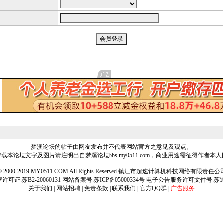
梦溪论坛的帖子由网友发布并不代表网站官方之意见及观点。
载本论坛文字及图片请注明出自梦溪论坛bbs.my0511.com，商业用途需征得作者本
ht © 2000-2019 MY0511.COM All Rights Reserved 镇江市超速计算机科技网络有限责
可证:苏B2-20060131 网站备案号:
苏ICP备05000334号
电子公告服务许可文件号:苏通[2
关于我们
|
网站招聘
|
免责条款
|
联系我们
|
官方QQ群
|
广告服务