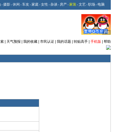
动
-
摄影
-
休闲
-
车友
-
家庭
-
女性
-
杂谈
-
房产
-
家装
-
文艺
-
职场
-
电脑
搜索
|
天气预报
|
我的收藏
|
市民认证
|
我的话题
|
转贴高手
|
手机版
|
帮助