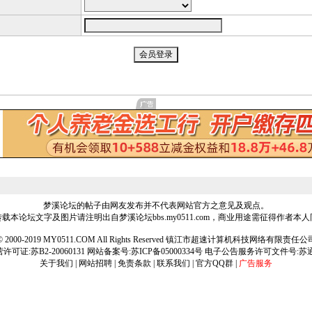
梦溪论坛的帖子由网友发布并不代表网站官方之意见及观点。
载本论坛文字及图片请注明出自梦溪论坛bbs.my0511.com，商业用途需征得作者本
ht © 2000-2019 MY0511.COM All Rights Reserved 镇江市超速计算机科技网络有限责
可证:苏B2-20060131 网站备案号:
苏ICP备05000334号
电子公告服务许可文件号:苏通[2
关于我们
|
网站招聘
|
免责条款
|
联系我们
|
官方QQ群
|
广告服务