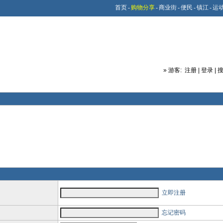
首页
-
购物分享
-
商业街
-
便民
-
镇江
-
运
»
游客:
注册
|
登录
|
立即注册
忘记密码