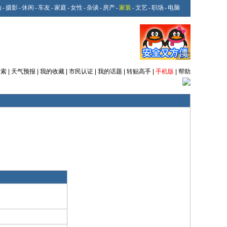
动
-
摄影
-
休闲
-
车友
-
家庭
-
女性
-
杂谈
-
房产
-
家装
-
文艺
-
职场
-
电脑
搜索
|
天气预报
|
我的收藏
|
市民认证
|
我的话题
|
转贴高手
|
手机版
|
帮助