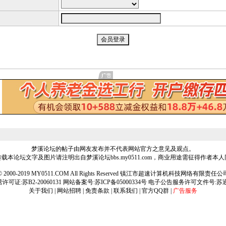
梦溪论坛的帖子由网友发布并不代表网站官方之意见及观点。
载本论坛文字及图片请注明出自梦溪论坛bbs.my0511.com，商业用途需征得作者本
ht © 2000-2019 MY0511.COM All Rights Reserved 镇江市超速计算机科技网络有限责
可证:苏B2-20060131 网站备案号:
苏ICP备05000334号
电子公告服务许可文件号:苏通[2
关于我们
|
网站招聘
|
免责条款
|
联系我们
|
官方QQ群
|
广告服务