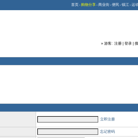
首页
-
购物分享
-
商业街
-
便民
-
镇江
-
运
»
游客:
注册
|
登录
|
立即注册
忘记密码