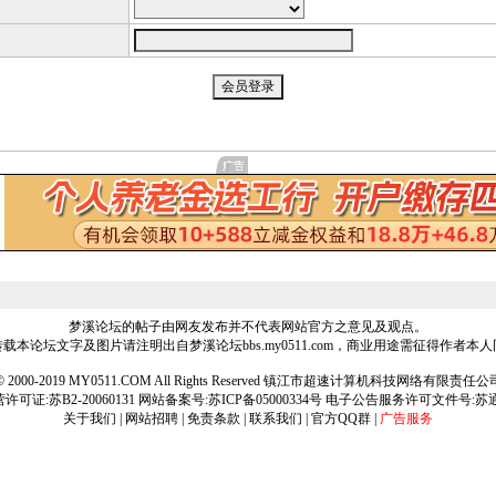
梦溪论坛的帖子由网友发布并不代表网站官方之意见及观点。
载本论坛文字及图片请注明出自梦溪论坛bbs.my0511.com，商业用途需征得作者本
ht © 2000-2019 MY0511.COM All Rights Reserved 镇江市超速计算机科技网络有限责
可证:苏B2-20060131 网站备案号:
苏ICP备05000334号
电子公告服务许可文件号:苏通[2
关于我们
|
网站招聘
|
免责条款
|
联系我们
|
官方QQ群
|
广告服务