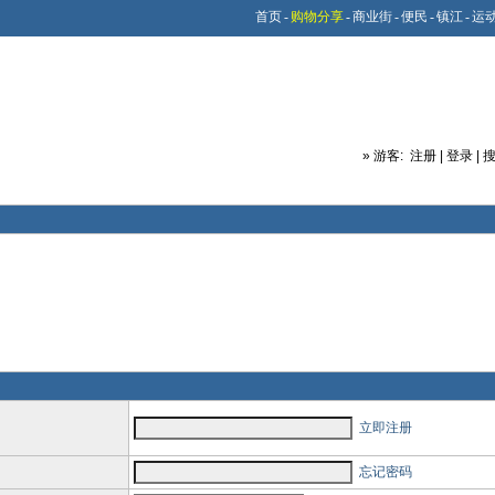
首页
-
购物分享
-
商业街
-
便民
-
镇江
-
运
»
游客:
注册
|
登录
|
立即注册
忘记密码