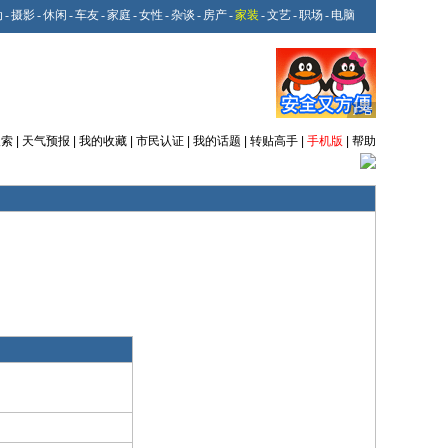
动
-
摄影
-
休闲
-
车友
-
家庭
-
女性
-
杂谈
-
房产
-
家装
-
文艺
-
职场
-
电脑
搜索
|
天气预报
|
我的收藏
|
市民认证
|
我的话题
|
转贴高手
|
手机版
|
帮助