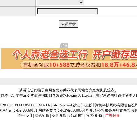
梦溪论坛的帖子由网友发布并不代表网站官方之意见及观点。
载本论坛文字及图片请注明出自梦溪论坛bbs.my0511.com，商业用途需征得作者本
ht © 2000-2019 MY0511.COM All Rights Reserved 镇江市超速计算机科技网络有限责
可证:苏B2-20060131 网站备案号:
苏ICP备05000334号
电子公告服务许可文件号:苏通[2
关于我们
|
网站招聘
|
免责条款
|
联系我们
|
官方QQ群
|
广告服务