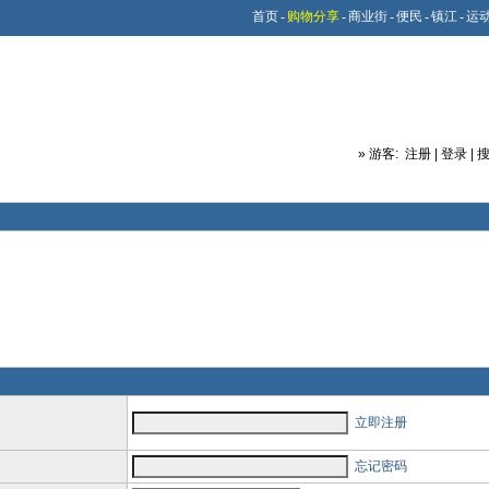
首页
-
购物分享
-
商业街
-
便民
-
镇江
-
运
»
游客:
注册
|
登录
|
立即注册
忘记密码