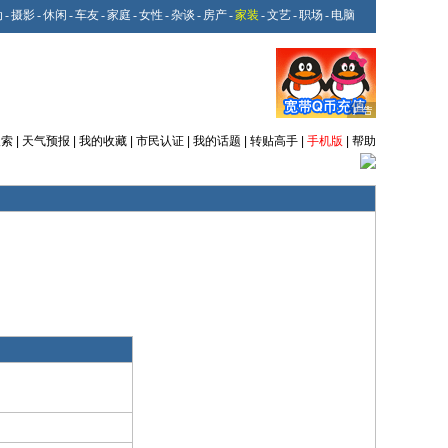
动
-
摄影
-
休闲
-
车友
-
家庭
-
女性
-
杂谈
-
房产
-
家装
-
文艺
-
职场
-
电脑
搜索
|
天气预报
|
我的收藏
|
市民认证
|
我的话题
|
转贴高手
|
手机版
|
帮助