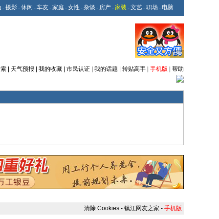
动
-
摄影
-
休闲
-
车友
-
家庭
-
女性
-
杂谈
-
房产
-
家装
-
文艺
-
职场
-
电脑
搜索
|
天气预报
|
我的收藏
|
市民认证
|
我的话题
|
转贴高手
|
手机版
|
帮助
清除 Cookies
-
镇江网友之家
-
手机版