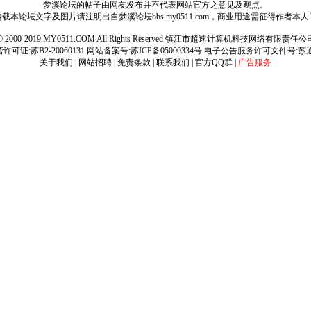
梦溪论坛的帖子由网友发布并不代表网站官方之意见及观点。
载本论坛文字及图片请注明出自梦溪论坛bbs.my0511.com，商业用途需征得作者本
ht © 2000-2019 MY0511.COM All Rights Reserved 镇江市超速计算机科技网络有限责
可证:苏B2-20060131 网站备案号:
苏ICP备05000334号
电子公告服务许可文件号:苏通[2
关于我们
|
网站招聘
|
免责条款
|
联系我们
|
官方QQ群
|
广告服务