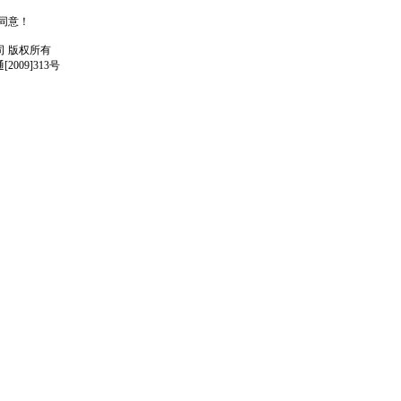
人同意！
任公司 版权所有
009]313号