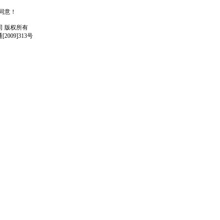
人同意！
任公司 版权所有
009]313号