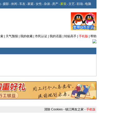
动
-
摄影
-
休闲
-
车友
-
家庭
-
女性
-
杂谈
-
房产
-
家装
-
文艺
-
职场
-
电脑
搜索
|
天气预报
|
我的收藏
|
市民认证
|
我的话题
|
转贴高手
|
手机版
|
帮助
清除 Cookies
-
镇江网友之家
-
手机版