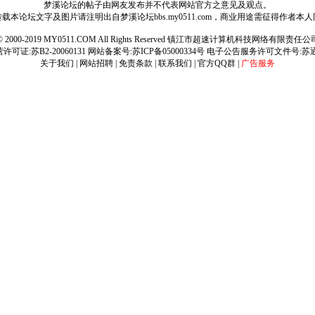
梦溪论坛的帖子由网友发布并不代表网站官方之意见及观点。
载本论坛文字及图片请注明出自梦溪论坛bbs.my0511.com，商业用途需征得作者本
ht © 2000-2019 MY0511.COM All Rights Reserved 镇江市超速计算机科技网络有限责
可证:苏B2-20060131 网站备案号:
苏ICP备05000334号
电子公告服务许可文件号:苏通[2
关于我们
|
网站招聘
|
免责条款
|
联系我们
|
官方QQ群
|
广告服务