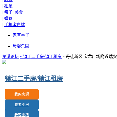
|
相亲
|
亲子
|
美食
|
婚嫁
|
手机客户端
家有学子
|
母婴乐园
梦溪论坛
»
镇江二手房/镇江租房
» 丹徒新区 宝龙广场附近瑞安
镇江二手房/镇江租房
我的房源
我要卖房
更新房源：
605
我要出租