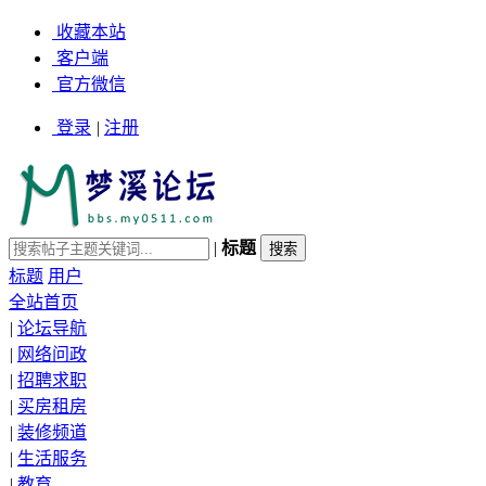
收藏本站
客户端
官方微信
登录
|
注册
|
标题
标题
用户
全站首页
|
论坛导航
|
网络问政
|
招聘求职
|
买房租房
|
装修频道
|
生活服务
|
教育