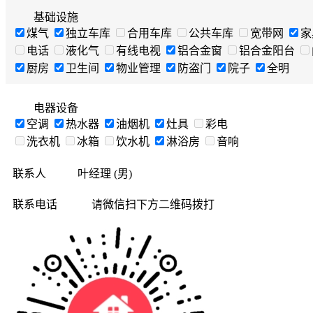
基础设施
煤气
独立车库
合用车库
公共车库
宽带网
家
电话
液化气
有线电视
铝合金窗
铝合金阳台
厨房
卫生间
物业管理
防盗门
院子
全明
电器设备
空调
热水器
油烟机
灶具
彩电
洗衣机
冰箱
饮水机
淋浴房
音响
联系人
叶经理 (男)
联系电话
请微信扫下方二维码拨打