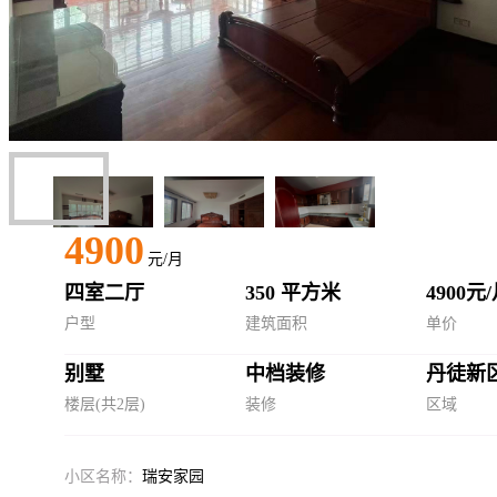
4900
元/月
四室二厅
350 平方米
4900元
户型
建筑面积
单价
别墅
中档装修
丹徒新
楼层(共2层)
装修
区域
小区名称：
瑞安家园