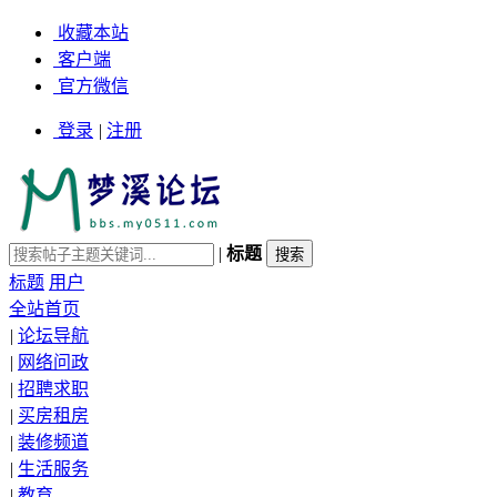
收藏本站
客户端
官方微信
登录
|
注册
|
标题
标题
用户
全站首页
|
论坛导航
|
网络问政
|
招聘求职
|
买房租房
|
装修频道
|
生活服务
|
教育