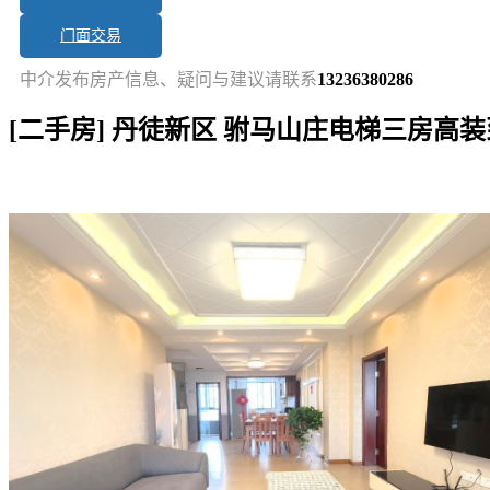
门面交易
中介发布房产信息、疑问与建议请联系
13236380286
[二手房] 丹徒新区 驸马山庄电梯三房高装
短讯