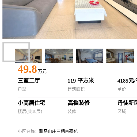
49.8
万元
三室二厅
119 平方米
4185元
户型
建筑面积
单价
小高层住宅
高档装修
丹徒新
楼层(共18层)
装修
区域
小区名称：
驸马山庄三期帝豪苑