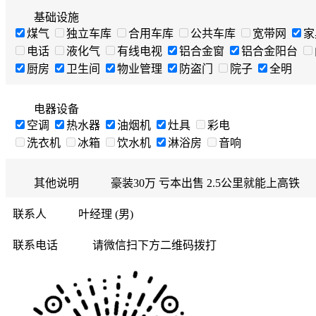
基础设施
煤气
独立车库
合用车库
公共车库
宽带网
家
电话
液化气
有线电视
铝合金窗
铝合金阳台
厨房
卫生间
物业管理
防盗门
院子
全明
电器设备
空调
热水器
油烟机
灶具
彩电
洗衣机
冰箱
饮水机
淋浴房
音响
其他说明
豪装30万 亏本出售 2.5公里就能上高铁
联系人
叶经理 (男)
联系电话
请微信扫下方二维码拨打