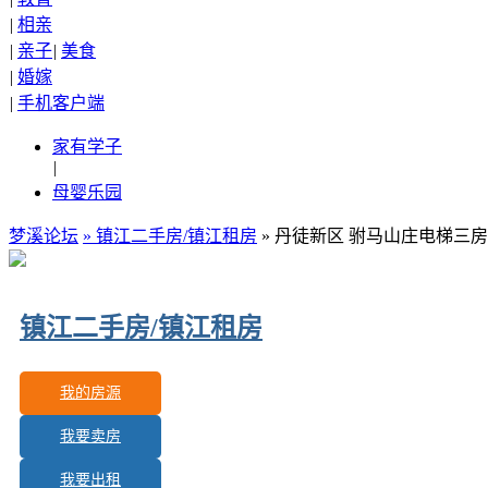
|
相亲
|
亲子
|
美食
|
婚嫁
|
手机客户端
家有学子
|
母婴乐园
梦溪论坛
»
镇江二手房/镇江租房
» 丹徒新区 驸马山庄电梯三房
镇江二手房/镇江租房
我的房源
我要卖房
更新房源：
3
我要出租