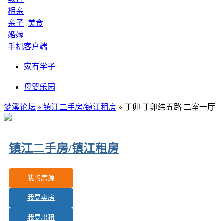
|
相亲
|
亲子
|
美食
|
婚嫁
|
手机客户端
家有学子
|
母婴乐园
梦溪论坛
»
镇江二手房/镇江租房
» 丁卯 丁卯纬五路 二室一厅
镇江二手房/镇江租房
我的房源
我要卖房
更新房源：
592
我要出租