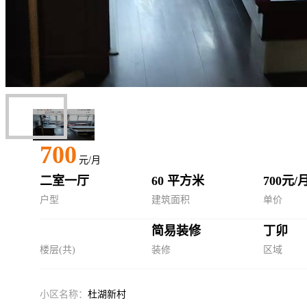
700
元/月
二室一厅
60 平方米
700元/
户型
建筑面积
单价
简易装修
丁卯
楼层(共)
装修
区域
小区名称：
杜湖新村