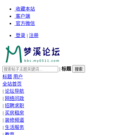
收藏本站
客户端
官方微信
登录
|
注册
|
标题
标题
用户
全站首页
|
论坛导航
|
网络问政
|
招聘求职
|
买房租房
|
装修频道
|
生活服务
|
教育