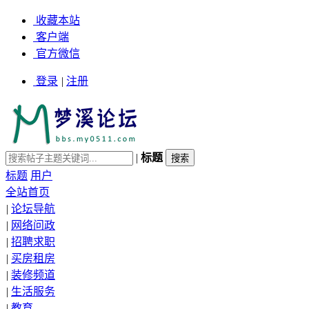
收藏本站
客户端
官方微信
登录
|
注册
|
标题
标题
用户
全站首页
|
论坛导航
|
网络问政
|
招聘求职
|
买房租房
|
装修频道
|
生活服务
|
教育