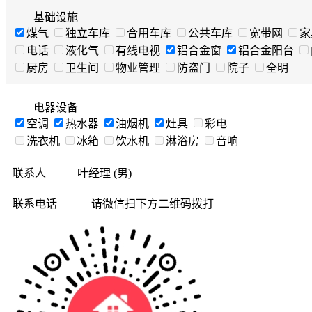
基础设施
煤气
独立车库
合用车库
公共车库
宽带网
家
电话
液化气
有线电视
铝合金窗
铝合金阳台
厨房
卫生间
物业管理
防盗门
院子
全明
电器设备
空调
热水器
油烟机
灶具
彩电
洗衣机
冰箱
饮水机
淋浴房
音响
联系人
叶经理 (男)
联系电话
请微信扫下方二维码拨打