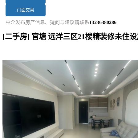
门面交易
中介发布房产信息、疑问与建议请联系
13236380286
[二手房] 官塘 远洋三区21楼精装修未住
短讯