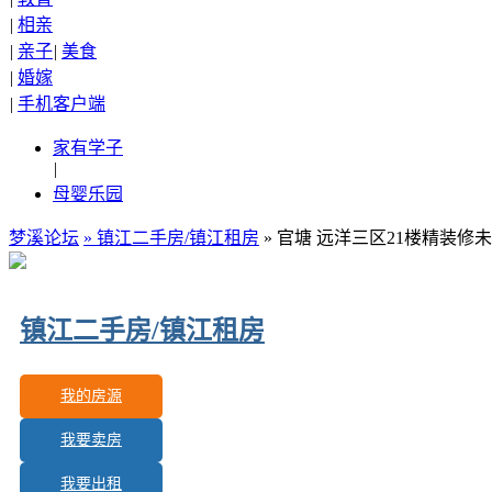
|
相亲
|
亲子
|
美食
|
婚嫁
|
手机客户端
家有学子
|
母婴乐园
梦溪论坛
»
镇江二手房/镇江租房
» 官塘 远洋三区21楼精装修
镇江二手房/镇江租房
我的房源
我要卖房
更新房源：
592
我要出租