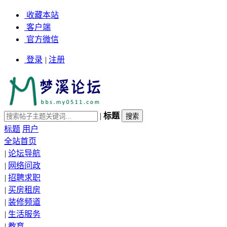
收藏本站
客户端
官方微信
登录
|
注册
|
标题
标题
用户
全站首页
|
论坛导航
|
网络问政
|
招聘求职
|
买房租房
|
装修频道
|
生活服务
|
教育