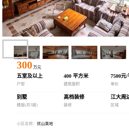
300
万元
五室及以上
400 平方米
7500元
户型
建筑面积
单价
别墅
高档装修
江大周
楼层(共3层)
装修
区域
小区名称：
优山美地