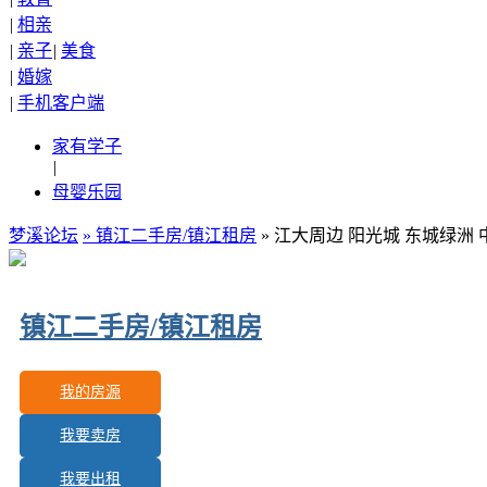
|
相亲
|
亲子
|
美食
|
婚嫁
|
手机客户端
家有学子
|
母婴乐园
梦溪论坛
»
镇江二手房/镇江租房
» 江大周边 阳光城 东城绿洲
镇江二手房/镇江租房
我的房源
我要卖房
更新房源：
443
我要出租