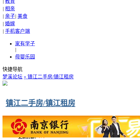
|
教育
|
相亲
|
亲子
|
美食
|
婚嫁
|
手机客户端
家有学子
|
母婴乐园
快捷导航
梦溪论坛
» 镇江二手房/镇江租房
镇江二手房/镇江租房
更新房源：
171