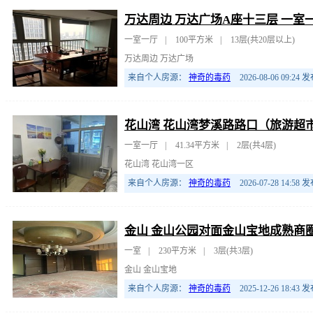
万达周边 万达广场A座十三层 一室
一室一厅
|
100平方米
|
13层(共20层以上)
万达周边 万达广场
来自个人房源：
神奇的毒药
2026-08-06 09:24
发
花山湾 花山湾梦溪路路口（旅游超
一室一厅
|
41.34平方米
|
2层(共4层)
花山湾 花山湾一区
来自个人房源：
神奇的毒药
2026-07-28 14:58
发
金山 金山公园对面金山宝地成熟商
一室
|
230平方米
|
3层(共3层)
金山 金山宝地
来自个人房源：
神奇的毒药
2025-12-26 18:43
发