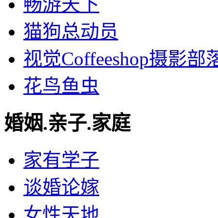
畅游天下
猫狗总动员
视觉Coffeeshop摄影部
花鸟鱼虫
婚姻.亲子.家庭
家有学子
谈婚论嫁
女性天地