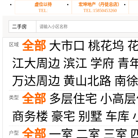
虚位以待
宏坤地产（丹徒总店）
TEL:
TEL:15850453260
二手房
全部
大市口
桃花坞
区域
江大周边
滨江
学府
青
万达周边
黄山北路
南
全部
多层住宅
小高层
类型
商务楼
豪宅
别墅
车库
全部
一室
二室
三室
户型