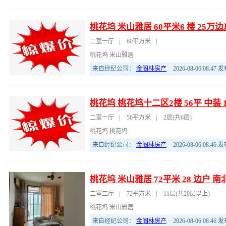
桃花坞 米山雅居 60平米6 楼 25万
二室一厅
|
60平方米
|
桃花坞 米山雅居
来自经纪公司：
金阁林房产
2026-08-06 08:47
发
桃花坞 桃花坞十二区2楼 56平 中装 
二室一厅
|
56平方米
|
2层(共6层)
桃花坞 桃花坞
来自经纪公司：
金阁林房产
2026-08-06 08:46
发
桃花坞 米山雅居 72平米 28 边户 
二室二厅
|
72平方米
|
11层(共20层以上)
桃花坞 米山雅居
来自经纪公司：
金阁林房产
2026-08-06 08:46
发