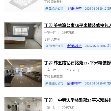
丁卯 索普新村
来自经纪公司：
金阁林房产
2026-08-06 20:12
发
丁卯 美林湾公寓38平米精装修拎包
一室一厅
|
38平方米
|
丁卯 美林湾
来自经纪公司：
金阁林房产
2026-08-06 20:07
发
丁卯 纬五路钻石铭苑137平米精装
三室二厅
|
137平方米
|
丁卯 钻石铭苑
来自经纪公司：
金阁林房产
2026-08-06 20:07
发
丁卯 一中旁边学林雅郡35平米精装
一室一厅
|
35平方米
|