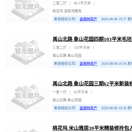
二室二厅
|
86.5平方米
|
桃花坞 凌家湾雅苑
来自经纪公司：
金阁林房产
2026-08-06 19:37
发
禹山北路 象山花园四期103平米毛
三室二厅
|
103平方米
|
禹山北路 象山花园
来自经纪公司：
金阁林房产
2026-08-06 19:34
发
禹山北路 象山花园三期62平米新装
一室一厅
|
62平方米
|
禹山北路 象山花园
来自经纪公司：
金阁林房产
2026-08-06 19:30
发
桃花坞 米山雅居39平米精装修拎包