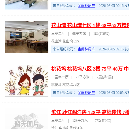
来自经纪公司：
金阁林房产
2026-08-05 09:16
发
花山湾 花山湾七区 1楼 68平55万精
三室二厅
|
68平方米
|
1层(共6层)
花山湾 花山湾七区
来自经纪公司：
金阁林房产
2026-08-05 09:16
发
桃花坞 桃花坞八区 2楼 75平 48万
二室半一厅
|
75平方米
|
2层(共6层)
桃花坞 桃花坞八区
来自经纪公司：
金阁林房产
2026-08-05 09:05
发
滨江 聆江阁洋房 128平 高档装修 7楼
三室二厅
|
128平方米
|
7层(共9层)
滨江 中南利恩聆江阁