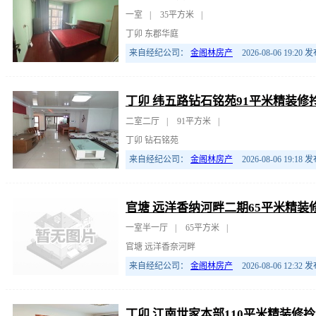
一室
|
35平方米
|
丁卯 东郡华庭
来自经纪公司：
金阁林房产
2026-08-06 19:20
发
丁卯 纬五路钻石铭苑91平米精装修
二室二厅
|
91平方米
|
丁卯 钻石铭苑
来自经纪公司：
金阁林房产
2026-08-06 19:18
发
官塘 远洋香纳河畔二期65平米精装
一室半一厅
|
65平方米
|
官塘 远洋香奈河畔
来自经纪公司：
金阁林房产
2026-08-06 12:32
发
丁卯 江南世家本部110平米精装修