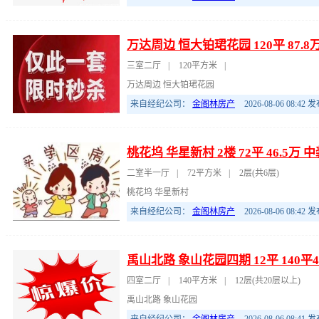
万达周边 恒大铂珺花园 120平 87.8
三室二厅
|
120平方米
|
万达周边 恒大铂珺花园
来自经纪公司：
金阁林房产
2026-08-06 08:42
发
桃花坞 华星新村 2楼 72平 46.5
二室半一厅
|
72平方米
|
2层(共6层)
桃花坞 华星新村
来自经纪公司：
金阁林房产
2026-08-06 08:42
发
禹山北路 象山花园四期 12平 140平
四室二厅
|
140平方米
|
12层(共20层以上)
禹山北路 象山花园