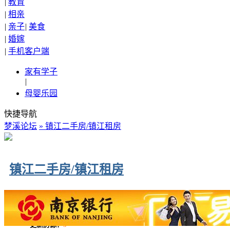
|
教育
|
相亲
|
亲子
|
美食
|
婚嫁
|
手机客户端
家有学子
|
母婴乐园
快捷导航
梦溪论坛
» 镇江二手房/镇江租房
镇江二手房/镇江租房
更新房源：
3