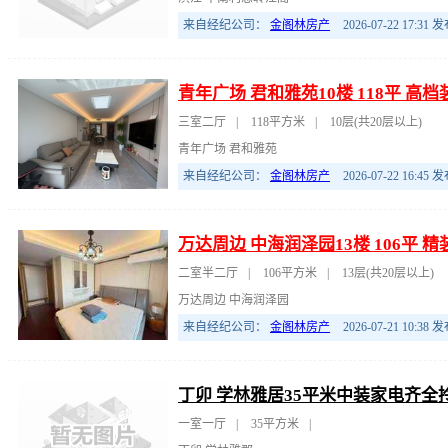
来自经纪公司：
金阁林房产
2026-07-22 17:31
发
青年广场 君和雅苑10楼 118平 高档装
三室二厅
|
118平方米
|
10层(共20层以上)
青年广场 君和雅苑
来自经纪公司：
金阁林房产
2026-07-22 16:45
发
万达周边 中海润泽园13楼 106平 精
二室半二厅
|
106平方米
|
13层(共20层以上)
万达周边 中海润泽园
来自经纪公司：
金阁林房产
2026-07-21 10:38
发
丁卯 学林雅居35平米中装家电齐全
一室一厅
|
35平方米
|