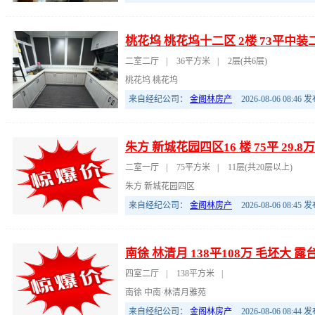
桃花坞 桃花坞十二区 2楼 73平中
二室二厅
|
36平方米
|
2层(共6层)
桃花坞 桃花坞
来自经纪公司：
金阁林房产
2026-08-06 08:46
发
朱方 新城花园四区16 楼 75平 29.
二室一厅
|
75平方米
|
11层(共20层以上)
朱方 新城花园四区
来自经纪公司：
金阁林房产
2026-08-06 08:45
发
南徐 林清月 138平108万 毛坯大 
四室二厅
|
138平方米
|
南徐 中南·林清月雅苑
来自经纪公司：
金阁林房产
2026-08-06 08:44
发