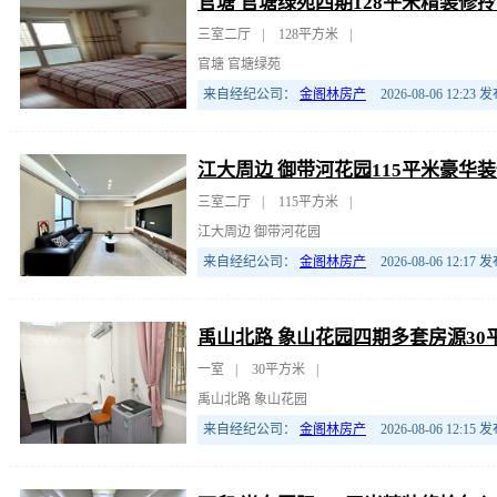
官塘 官塘绿苑四期128平米精装修
三室二厅
|
128平方米
|
官塘 官塘绿苑
来自经纪公司：
金阁林房产
2026-08-06 12:23
发
江大周边 御带河花园115平米豪华
三室二厅
|
115平方米
|
江大周边 御带河花园
来自经纪公司：
金阁林房产
2026-08-06 12:17
发
禹山北路 象山花园四期多套房源30
一室
|
30平方米
|
禹山北路 象山花园
来自经纪公司：
金阁林房产
2026-08-06 12:15
发