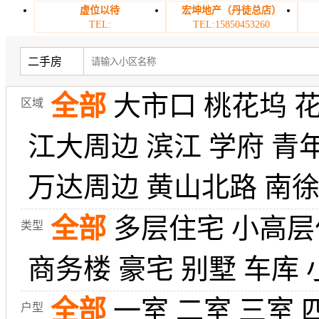
虚位以待
宏坤地产（丹徒总店）
TEL:
TEL:15850453260
二手房
全部
大市口
桃花坞
区域
江大周边
滨江
学府
青
万达周边
黄山北路
南
全部
多层住宅
小高层
类型
商务楼
豪宅
别墅
车库
全部
一室
二室
三室
户型