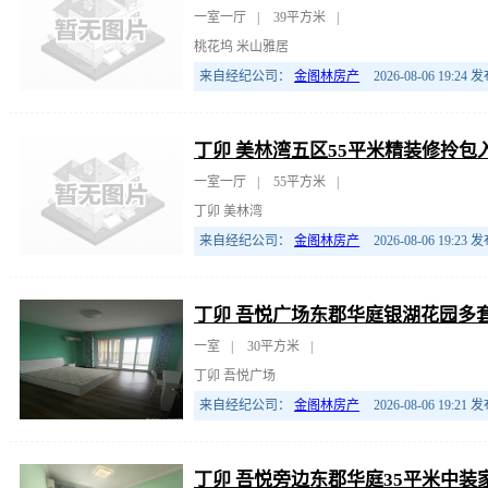
一室一厅
|
39平方米
|
桃花坞 米山雅居
来自经纪公司：
金阁林房产
2026-08-06 19:24
发
丁卯 美林湾五区55平米精装修拎包
一室一厅
|
55平方米
|
丁卯 美林湾
来自经纪公司：
金阁林房产
2026-08-06 19:23
发
丁卯 吾悦广场东郡华庭银湖花园多
一室
|
30平方米
|
丁卯 吾悦广场
来自经纪公司：
金阁林房产
2026-08-06 19:21
发
丁卯 吾悦旁边东郡华庭35平米中装