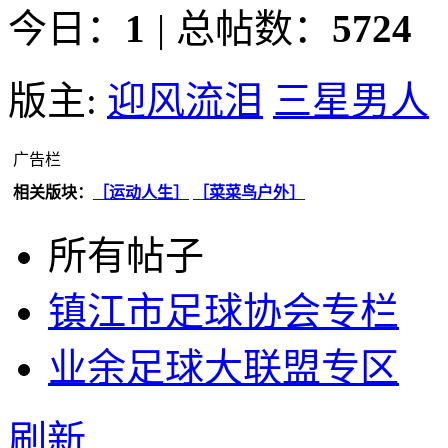
今日：
1
|
总帖数：
5724
版主:
迎风流泪
三星男人
广告栏
相关版块：
［运动人生］
［菜菜鸟户外］
所有帖子
镇江市足球协会专栏
业余足球大联盟专区
刷新