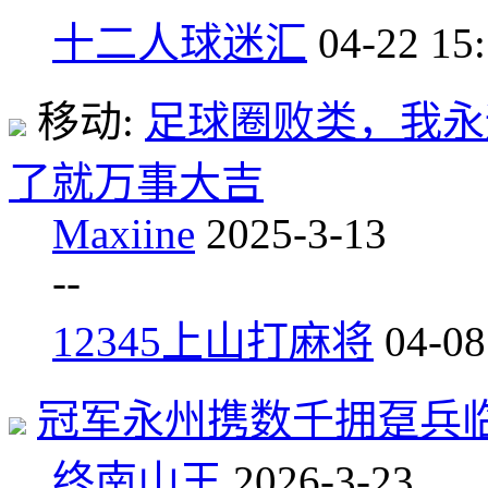
十二人球迷汇
04-22 15
移动:
足球圈败类，我永
了就万事大吉
Maxiine
2025-3-13
-
-
12345上山打麻将
04-08
冠军永州携数千拥趸兵
终南山王
2026-3-23