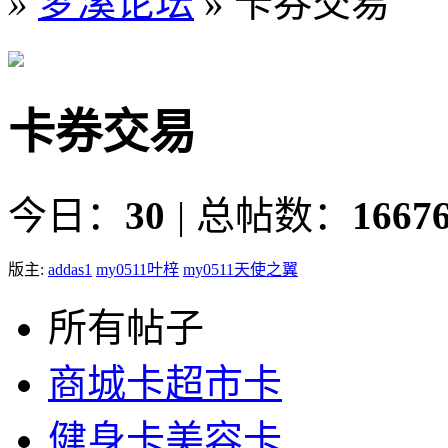
»
梦溪论坛
» 卡券交易
卡券交易
今日：
30
|
总帖数：
1667
版主:
addas1
my0511叶梓
my0511天使之翼
所有帖子
商城卡超市卡
健身卡美容卡