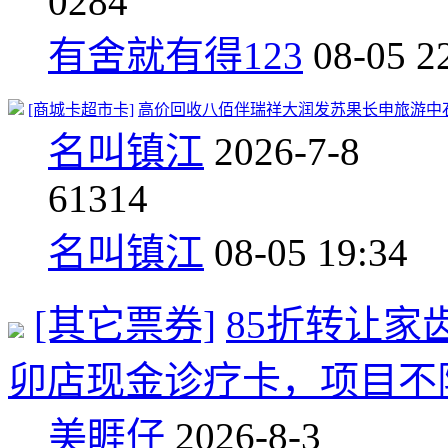
0
284
有舍就有得123
08-05 2
[商城卡超市卡]
高价回收八佰伴瑞祥大润发苏果长申旅游中石化移
名叫镇江
2026-7-8
6
1314
名叫镇江
08-05 19:34
[其它票券]
85折转让家
卯店现金诊疗卡，项目不
美睚仔
2026-8-3